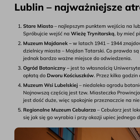
Lublin – najważniejsze atr
Stare Miasto
– najlepszym punktem wejścia na lub
Spróbujcie wejść na
Wieżę Trynitarską
, by mieć 
Muzeum Majdanek –
w latach 1941 – 1944 znajdow
dzielnicy miasta – Majdan Tatarski. Co prawda są 
jednak bardzo ważne miejsce do odwiedzenia.
Ogród Botaniczny –
jest to własnością Uniwersyt
opłatą do
Dworu Kościuszków
. Przez kilka godzi
Muzeum Wsi Lubelskiej
– niedaleko ogrodu botanic
Najnowszą częścią jest tzw. Miasteczko Prowincjon
jest dość duże, więc spokojnie przeznaczcie na nie 
Regionalne Muzeum Cebularza
– Cebularz jest lo
się jak się go wyrabia i przy okazji upiec jednego d