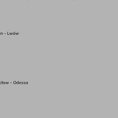
in – Lwów
cław – Odessa