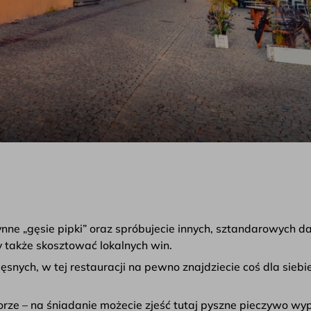
nne „gęsie pipki” oraz spróbujecie innych, sztandarowych da
 także skosztować lokalnych win.
mięsnych, w tej restauracji na pewno znajdziecie coś dla si
porze – na śniadanie możecie zjeść tutaj pyszne pieczywo wy