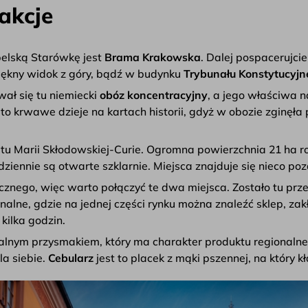
akcje
elską Starówkę jest
Brama Krakowska
. Dalej pospacerujci
piękny widok z góry, bądź w budynku
Trybunału Konstytucyj
ał się tu niemiecki
obóz koncentracyjny
, a jego właściwa n
to krwawe dzieje na kartach historii, gdyż w obozie zginęła 
etu Marii Skłodowskiej-Curie. Ogromna powierzchnia 21 ha r
n dziennie są otwarte szklarnie. Miejsca znajduje się nieco 
znego, więc warto połączyć te dwa miejsca. Zostało tu prze
alne, gdzie na jednej części rynku można znaleźć sklep, zakł
kilka godzin.
kalnym przysmakiem, który ma charakter produktu regionaln
la siebie.
Cebularz
jest to placek z mąki pszennej, na który 