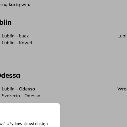
rną kartą win.
blin
Lublin – Łuck
Lubl
Lublin – Kowel
Odessa
Lublin – Odessa
Wro
Szczecin – Odessa
liwić Użytkownikowi dostęp