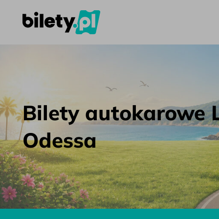
Bilety autokarowe Lublin – Odessa – bilety.pl
Przejdź do treści
Bilety autokarowe L
Odessa