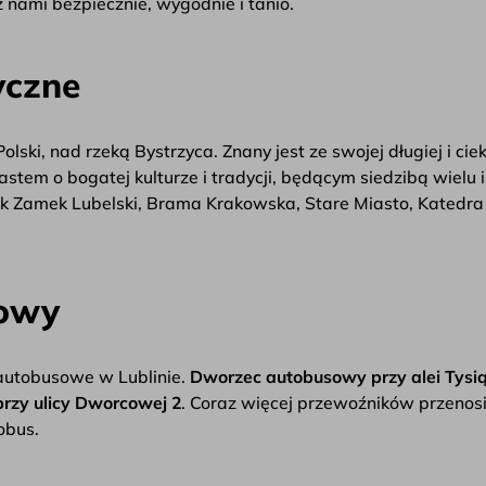
j z nami bezpiecznie, wygodnie i tanio.
yczne
lski, nad rzeką Bystrzyca. Znany jest ze swojej długiej i c
miastem o bogatej kulturze i tradycji, będącym siedzibą wielu
jak Zamek Lubelski, Brama Krakowska, Stare Miasto, Katedr
sowy
autobusowe w Lublinie.
Dworzec autobusowy przy alei Tysią
rzy ulicy Dworcowej 2
. Coraz więcej przewoźników przenosi 
obus.