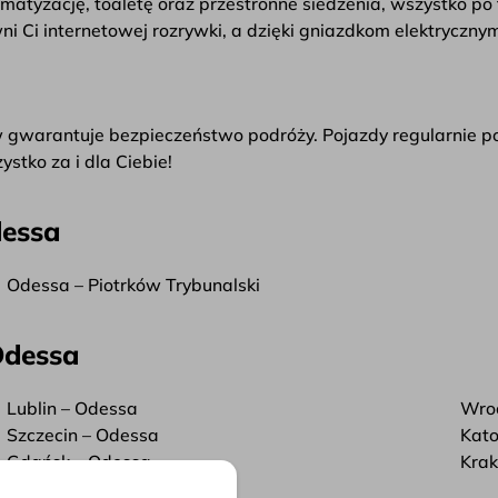
tyzację, toaletę oraz przestronne siedzenia, wszystko po t
ni Ci internetowej rozrywki, a dzięki gniazdkom elektrycz
 gwarantuje bezpieczeństwo podróży. Pojazdy regularnie 
stko za i dla Ciebie!
dessa
Odessa – Piotrków Trybunalski
Odessa
Lublin – Odessa
Wro
Szczecin – Odessa
Kato
Gdańsk – Odessa
Kra
Bydgoszcz – Odessa