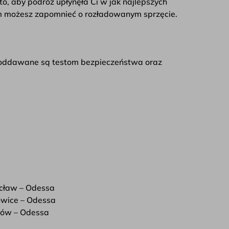
o, aby podróż upłynęła Ci w jak najlepszych
nym możesz zapomnieć o rozładowanym sprzęcie.
poddawane są testom bezpieczeństwa oraz
cław – Odessa
wice – Odessa
ków – Odessa