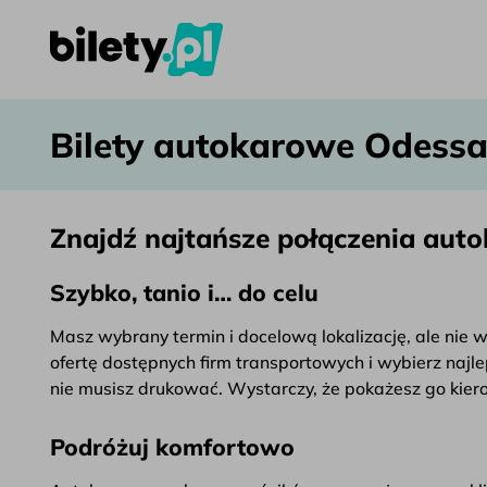
Bilety autokarowe Odessa – bilety.pl
Przejdź do treści
Bilety autokarowe Odess
Znajdź najtańsze połączenia aut
Szybko, tanio i… do celu
Masz wybrany termin i docelową lokalizację, ale nie 
ofertę dostępnych firm transportowych i wybierz najle
nie musisz drukować. Wystarczy, że pokażesz go kierow
Podróżuj komfortowo