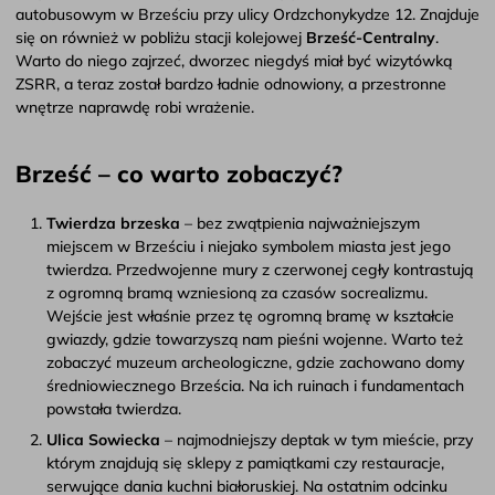
autobusowym w Brześciu przy ulicy Ordzchonykydze 12. Znajduje
się on również w pobliżu stacji kolejowej
Brześć-Centralny
.
Warto do niego zajrzeć, dworzec niegdyś miał być wizytówką
ZSRR, a teraz został bardzo ładnie odnowiony, a przestronne
wnętrze naprawdę robi wrażenie.
Brześć – co warto zobaczyć?
Twierdza brzeska
– bez zwątpienia najważniejszym
miejscem w Brześciu i niejako symbolem miasta jest jego
twierdza. Przedwojenne mury z czerwonej cegły kontrastują
z ogromną bramą wzniesioną za czasów socrealizmu.
Wejście jest właśnie przez tę ogromną bramę w kształcie
gwiazdy, gdzie towarzyszą nam pieśni wojenne. Warto też
zobaczyć muzeum archeologiczne, gdzie zachowano domy
średniowiecznego Brześcia. Na ich ruinach i fundamentach
powstała twierdza.
Ulica Sowiecka
– najmodniejszy deptak w tym mieście, przy
którym znajdują się sklepy z pamiątkami czy restauracje,
serwujące dania kuchni białoruskiej. Na ostatnim odcinku