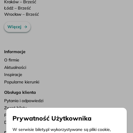
Kraków – Brześć
Łódź – Brześć
Wrocław – Brześć
Więcej
Informacje
O firmie
Aktualności
Inspiracje
Popularne kierunki
Obsługa klienta
Pytania i odpowiedzi
Zwrot biletu
Punkty sprzedaży
Prywatność Użytkownika
Dostosuj zgody
W serwisie bilety.pl wykorzystywane są pliki cookie,
Dokumenty