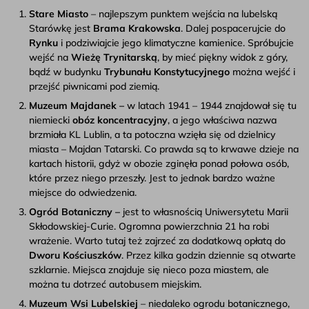
Stare Miasto
– najlepszym punktem wejścia na lubelską
Starówkę jest
Brama Krakowska
. Dalej pospacerujcie do
Rynku
i podziwiajcie jego klimatyczne kamienice. Spróbujcie
wejść na
Wieżę Trynitarską
, by mieć piękny widok z góry,
bądź w budynku
Trybunału Konstytucyjnego
można wejść i
przejść piwnicami pod ziemią.
Muzeum Majdanek –
w latach 1941 – 1944 znajdował się tu
niemiecki
obóz koncentracyjny
, a jego właściwa nazwa
brzmiała KL Lublin, a ta potoczna wzięła się od dzielnicy
miasta – Majdan Tatarski. Co prawda są to krwawe dzieje na
kartach historii, gdyż w obozie zginęła ponad połowa osób,
które przez niego przeszły. Jest to jednak bardzo ważne
miejsce do odwiedzenia.
Ogród Botaniczny –
jest to własnością Uniwersytetu Marii
Skłodowskiej-Curie. Ogromna powierzchnia 21 ha robi
wrażenie. Warto tutaj też zajrzeć za dodatkową opłatą do
Dworu Kościuszków
. Przez kilka godzin dziennie są otwarte
szklarnie. Miejsca znajduje się nieco poza miastem, ale
można tu dotrzeć autobusem miejskim.
Muzeum Wsi Lubelskiej
– niedaleko ogrodu botanicznego,