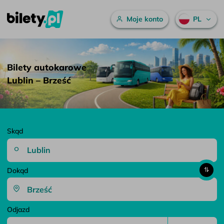
Menu główne
Moje konto
PL
Bilety autokarowe Lublin – Brześć – bilety.pl
Przejdź do treści
Bilety autokarowe
Lublin – Brześć
Skąd
Dokąd
Odjazd