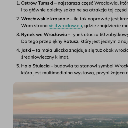
Ostrów Tumski
– najstarsza część Wrocławia, któr
i to głównie obiekty sakralne są atrakcją tej częśc
Wrocławskie krasnale –
ile tak naprawdę jest kra
Wam strona
visitwroclaw.eu
, gdzie znajdziecie 
Rynek we Wrocławiu –
rynek otacza 60 zabytkow
Do tego przepiękny
Ratusz
, który jest jednym z 
Jatki –
ta mała uliczka znajduje się tuż obok wrocł
średniowieczny klimat.
Hala Stulecia –
budowla ta stanowi symbol Wrocław
która jest multimedialną wystawą, przybliżającą 