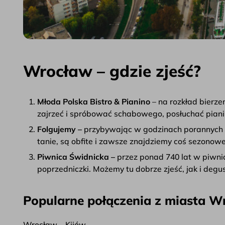
Wrocław – gdzie zjeść?
Młoda Polska Bistro & Pianino
– na rozkład bierz
zajrzeć i spróbować schabowego, posłuchać pianin
Folgujemy –
przybywając w godzinach porannych d
tanie, są obfite i zawsze znajdziemy coś sezono
Piwnica Świdnicka –
przez ponad 740 lat w piwnic
poprzedniczki. Możemy tu dobrze zjeść, jak i deg
Popularne połączenia z miasta W
Wrocław – Kijów