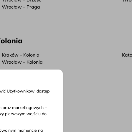
Wrocław – Praga
Kolonia
Kraków – Kolonia
Kato
Wrocław – Kolonia
liwić Użytkownikowi dostęp
ch oraz marketingowych –
nty
rzy pierwszym wejściu do
in serwisu
 przewozu
w dowolnym momencie na