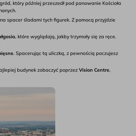
j gród, który później przeszedł pod panowanie Kościoła
chanych.
 na spacer śladami tych figurek. Z pomocą przyjdzie
ałgosia
, które wyglądają, jakby trzymały się za ręce.
mięsne
. Spacerując tą uliczką, z pewnością poczujesz
Najlepiej budynek zobaczyć poprzez
Vision Centre
,