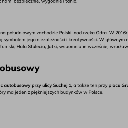
j z nami bezpiecznie, wygodnie i tanio.
e
na południowym zachodzie Polski, nad rzeką Odrą. W 2016r. 
re są symbolem jego niezależności i kreatywności. W główn
w Tumski, Hala Stulecia, Jatki, wspomniane wcześniej wrocław
tobusowy
 autobusowy przy ulicy Suchej 1,
a także ten przy
placu Gr
ry ma jeden z piękniejszych budynków w Polsce.