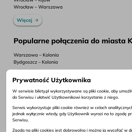
Wrocław – Warszawa
Więcej
Popularne połączenia do miasta 
Warszawa – Kolonia
Bydgoszcz – Kolonia
Więcej
Prywatność Użytkownika
W serwisie bilety.pl wykorzystywane są pliki cookie, aby umoż
do Serwisu i ułatwić Użytkownikowi korzystanie z niego.
Serwis wykorzystuje pliki cookie również w celach analityczny
Informacje
Obsługa klienta
Dokume
jednak wyłącznie wtedy, gdy Użytkownik wyrazi na to zgodę p
Serwisu.
O firmie
Pytania i odpowiedzi
Regulam
Aktualności
Zwrot biletu
Warunki
Zgoda na pliki cookies jest dobrowolna i można ją wycofać 