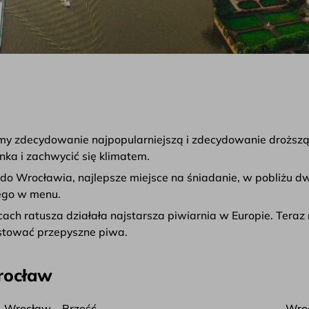
emy zdecydowanie najpopularniejszą i zdecydowanie droższ
ka i zachwycić się klimatem.
o Wrocławia, najlepsze miejsce na śniadanie, w pobliżu dw
wego w menu.
ach ratusza działała najstarsza piwiarnia w Europie. Teraz m
ustować przepyszne piwa.
rocław
Wrocław – Brześć
Wro