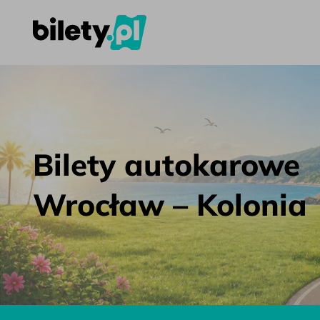
Bilety autokarowe Wrocław – Kolonia – bilety.pl
Przejdź do treści
Bilety autokarowe
Wrocław – Kolonia