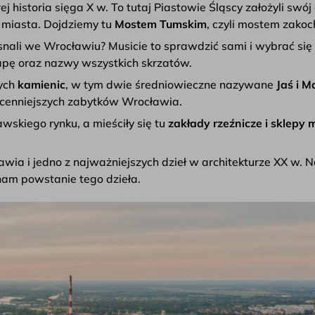
ej historia sięga X w. To tutaj Piastowie Śląscy założyli swó
i miasta. Dojdziemy tu
Mostem Tumskim
, czyli mostem zako
snali we Wrocławiu? Musicie to sprawdzić sami i wybrać się
mapę oraz nazwy wszystkich skrzatów.
ych
kamienic
, w tym dwie średniowieczne nazywane
Jaś i M
najcenniejszych zabytków Wrocławia.
awskiego rynku, a mieściły się tu
zakłady rzeźnicze i sklepy 
ia i jedno z najważniejszych dzieł w architekturze XX w. 
nam powstanie tego dzieła.