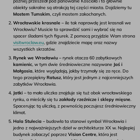
później przeszedł pod panowanie Kościoła i to głównie
obiekty sakralne są atrakcją tej części miasta. Dojdziemy tu
Mostem Tumskim
, czyli mostem zakochanych.
Wrocławskie krasnale –
ile tak naprawdę jest krasnali we
Wrocławiu? Musicie to sprawdzić sami i wybrać się na
spacer śladami tych figurek. Z pomocą przyjdzie Wam strona
visitwroclaw.eu
, gdzie znajdziecie mapę oraz nazwy
wszystkich skrzatów.
Rynek we Wrocławiu –
rynek otacza 60 zabytkowych
kamienic
, w tym dwie średniowieczne nazywane
Jaś i
Małgosia
, które wyglądają, jakby trzymały się za ręce. Do
tego przepiękny
Ratusz
, który jest jednym z najcenniejszych
zabytków Wrocławia.
Jatki –
ta mała uliczka znajduje się tuż obok wrocławskiego
rynku, a mieściły się tu
zakłady rzeźnicze i sklepy mięsne
.
Spacerując tą uliczką, z pewnością poczujesz średniowieczny
klimat.
Hala Stulecia –
budowla ta stanowi symbol Wrocławia i
jedno z najważniejszych dzieł w architekturze XX w. Najlepiej
budynek zobaczyć poprzez
Vision Centre
, która jest