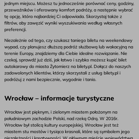
jednym miejscu. Możesz tu jednocześnie porównać ceny, godziny,
przewoźników i oferowany komfort podróży, a następnie wybrać
tę opcję, która najbardziej Ci odpowiada. Skorzystaj także z
filtrów, aby zawęzić wyniki wyszukiwania według własnych
preferencji.
Niezależnie od tego, czy szukasz taniego biletu na weekendowy
wypad, czy planujesz dłuższą podróż służbową lub wakacyjną na
terenie Europy, znajdziemy dla Ciebie idealne rozwiązanie. Nie
czekaj, sprawdź już dziś, jak łatwo i szybko możesz kupić bilet
autokarowy do miasta Żytomierz na bilety.pl. Dołącz do naszych
zadowolonych klientów, którzy skorzystali z usług bilety.pl i
podróżuj z nami bezpiecznie, wygodnie i tanio.
Wrocław – informacje turystyczne
Wrocław jest pięknym, i zielonym miastem położonym na
południowym zachodzie Polski, nad rzeką Odrą. W 2016r.
Wrocław był stolicą kultury europejskiej. Wrocław jest też
miastem stu mostów i tysiąca krasnali, które są symbolem jego
niezależności i kreatywności. W głównym mieście województwa