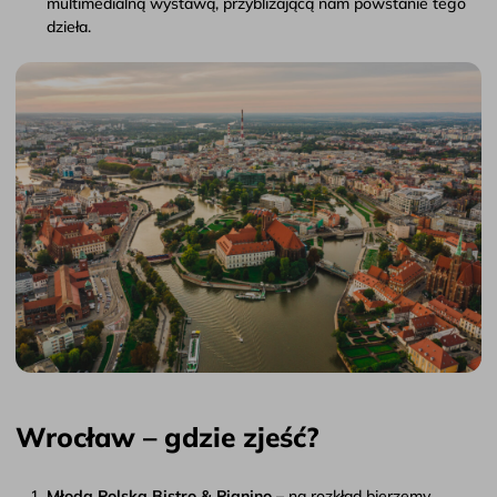
multimedialną wystawą, przybliżającą nam powstanie tego
dzieła.
Wrocław – gdzie zjeść?
Młoda Polska Bistro & Pianino
– na rozkład bierzemy