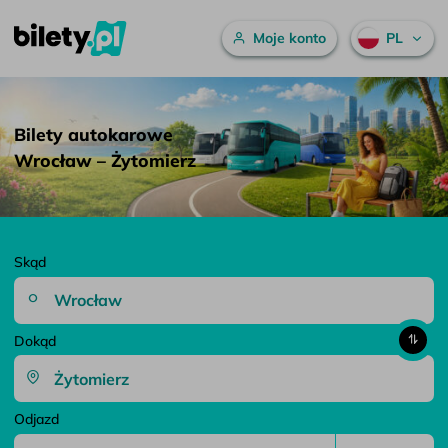
Menu główne
Moje konto
PL
Bilety autokarowe Wrocław – Żytomierz – bilety.pl
Przejdź do treści
Bilety autokarowe
Wrocław – Żytomierz
Skąd
Dokąd
Odjazd