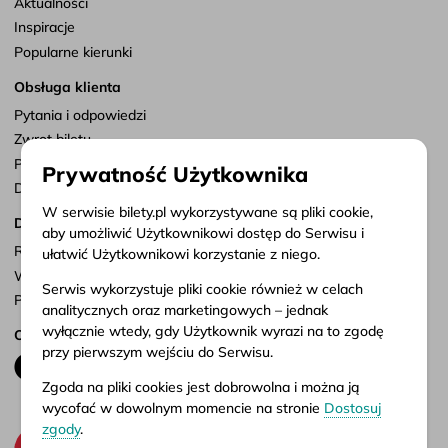
Aktualności
Inspiracje
Popularne kierunki
Obsługa klienta
Pytania i odpowiedzi
Zwrot biletu
Punkty sprzedaży
Prywatność Użytkownika
Dostosuj zgody
W serwisie bilety.pl wykorzystywane są pliki cookie,
Dokumenty
aby umożliwić Użytkownikowi dostęp do Serwisu i
Regulamin serwisu
ułatwić Użytkownikowi korzystanie z niego.
Warunki przewozu
Serwis wykorzystuje pliki cookie również w celach
Polityka prywatności
analitycznych oraz marketingowych – jednak
wyłącznie wtedy, gdy Użytkownik wyrazi na to zgodę
Obserwuj nas
przy pierwszym wejściu do Serwisu.
Zgoda na pliki cookies jest dobrowolna i można ją
wycofać w dowolnym momencie na stronie
Dostosuj
zgody
.