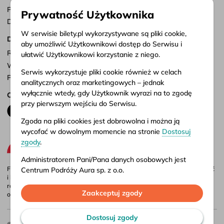
Punkty sprzedaży
Prywatność Użytkownika
Dostosuj zgody
W serwisie bilety.pl wykorzystywane są pliki cookie,
Dokumenty
aby umożliwić Użytkownikowi dostęp do Serwisu i
Regulamin serwisu
ułatwić Użytkownikowi korzystanie z niego.
Warunki przewozu
Serwis wykorzystuje pliki cookie również w celach
Polityka prywatności
analitycznych oraz marketingowych – jednak
wyłącznie wtedy, gdy Użytkownik wyrazi na to zgodę
Obserwuj nas
przy pierwszym wejściu do Serwisu.
Zgoda na pliki cookies jest dobrowolna i można ją
wycofać w dowolnym momencie na stronie
Dostosuj
zgody
.
Administratorem Pani/Pana danych osobowych jest
Firma Aura jest administratorem portalu bilety.pl, gdzie możesz porównać
Centrum Podróży Aura sp. z o.o.
i kupić bilety autokarowe krajowe i międzynarodowe online. Bilety są
również dostępne w naszych biurach stacjonarnych – adresy i godziny
Więcej informacji o przetwarzaniu danych osobowych
Zaakceptuj zgody
otwarcia znajdziesz w
punktach sprzedaży
.
oraz korzystaniu przez Serwis z plików cookies
znajduje się w naszej
Polityce prywatności
.
Dostosuj zgody