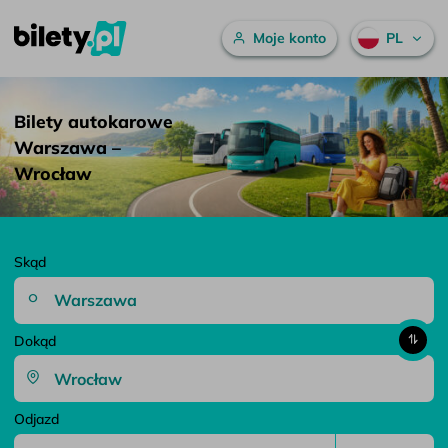
Menu główne
Moje konto
PL
Bilety autokarowe Warszawa – Wrocław – bilety.pl
Przejdź do treści
Bilety autokarowe
Warszawa –
Wrocław
Skąd
Dokąd
Odjazd