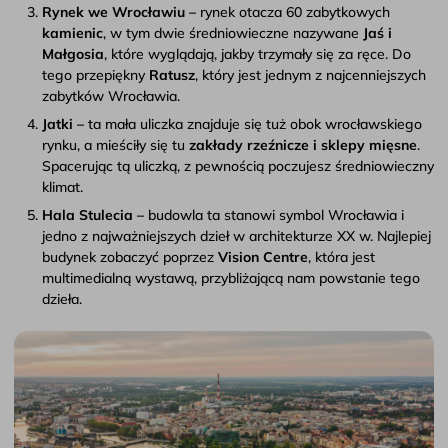
Rynek we Wrocławiu –
rynek otacza 60 zabytkowych
kamienic
, w tym dwie średniowieczne nazywane
Jaś i
Małgosia
, które wyglądają, jakby trzymały się za ręce. Do
tego przepiękny
Ratusz
, który jest jednym z najcenniejszych
zabytków Wrocławia.
Jatki –
ta mała uliczka znajduje się tuż obok wrocławskiego
rynku, a mieściły się tu
zakłady rzeźnicze i sklepy mięsne
.
Spacerując tą uliczką, z pewnością poczujesz średniowieczny
klimat.
Hala Stulecia –
budowla ta stanowi symbol Wrocławia i
jedno z najważniejszych dzieł w architekturze XX w. Najlepiej
budynek zobaczyć poprzez
Vision Centre
, która jest
multimedialną wystawą, przybliżającą nam powstanie tego
dzieła.