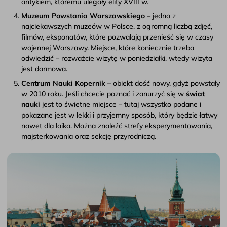
antykiem, któremu ulegały elity XVIII w.
Muzeum Powstania Warszawskiego
– jedno z
najciekawszych muzeów w Polsce, z ogromną liczbą zdjęć,
filmów, eksponatów, które pozwalają przenieść się w czasy
wojennej Warszawy. Miejsce, które koniecznie trzeba
odwiedzić – rozważcie wizytę w poniedziałki, wtedy wizyta
jest darmowa.
Centrum Nauki Kopernik –
obiekt dość nowy, gdyż powstały
w 2010 roku. Jeśli chcecie poznać i zanurzyć się w
świat
nauki
jest to świetne miejsce – tutaj wszystko podane i
pokazane jest w lekki i przyjemny sposób, który będzie łatwy
nawet dla laika. Można znaleźć strefy eksperymentowania,
majsterkowania oraz sekcję przyrodniczą.