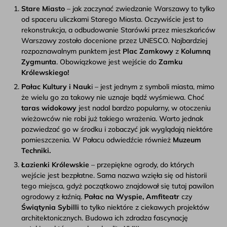
Stare Miasto
– jak zaczynać zwiedzanie Warszawy to tylko
od spaceru uliczkami Starego Miasta. Oczywiście jest to
rekonstrukcja, a odbudowanie Starówki przez mieszkańców
Warszawy zostało docenione przez UNESCO. Najbardziej
rozpoznawalnym punktem jest
Plac Zamkowy
z
Kolumną
Zygmunta
. Obowiązkowe jest wejście do
Zamku
Królewskiego!
Pałac Kultury i Nauk
i – jest jednym z symboli miasta, mimo
że wielu go za takowy nie uznaje bądź wyśmiewa. Choć
taras widokowy
jest nadal bardzo popularny, w otoczeniu
wieżowców nie robi już takiego wrażenia. Warto jednak
pozwiedzać go w środku i zobaczyć jak wyglądają niektóre
pomieszczenia. W Pałacu odwiedźcie również
Muzeum
Techniki.
Łazienki Królewskie
– przepiękne ogrody, do których
wejście jest bezpłatne. Sama nazwa wzięła się od historii
tego miejsca, gdyż początkowo znajdował się tutaj pawilon
ogrodowy z łaźnią.
Pałac na Wyspie, Amfiteatr
czy
Świątynia Sybilli
to tylko niektóre z ciekawych projektów
architektonicznych. Budowa ich zdradza fascynację