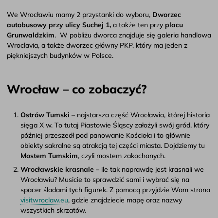
We Wrocławiu mamy 2 przystanki do wyboru,
Dworzec
autobusowy przy ulicy Suchej 1,
a także ten przy
placu
Grunwaldzkim
. W pobliżu dworca znajduje się galeria handlowa
Wroclavia, a także dworzec główny PKP, który ma jeden z
piękniejszych budynków w Polsce.
Wrocław – co zobaczyć?
Ostrów Tumski
– najstarsza część Wrocławia, której historia
sięga X w. To tutaj Piastowie Śląscy założyli swój gród, który
później przeszedł pod panowanie Kościoła i to głównie
obiekty sakralne są atrakcją tej części miasta. Dojdziemy tu
Mostem Tumskim
, czyli mostem zakochanych.
Wrocławskie krasnale –
ile tak naprawdę jest krasnali we
Wrocławiu? Musicie to sprawdzić sami i wybrać się na
spacer śladami tych figurek. Z pomocą przyjdzie Wam strona
visitwroclaw.eu
, gdzie znajdziecie mapę oraz nazwy
wszystkich skrzatów.