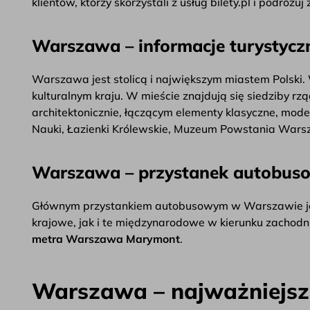
klientów, którzy skorzystali z usług bilety.pl i podróżu
Warszawa – informacje turystycz
Warszawa jest stolicą i największym miastem Polski.
kulturalnym kraju. W mieście znajdują się siedziby 
architektonicznie, łączącym elementy klasyczne, moder
Nauki, Łazienki Królewskie, Muzeum Powstania Wars
Warszawa – przystanek autobus
Głównym przystankiem autobusowym w Warszawie j
krajowe, jak i te międzynarodowe w kierunku zachodn
metra Warszawa Marymont
.
Warszawa – najważniejsze