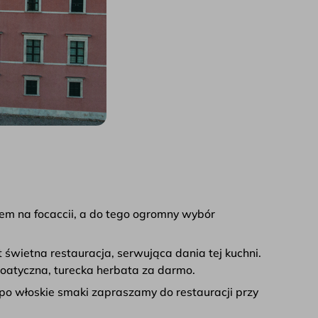
em na focaccii, a do tego ogromny wybór
t świetna restauracja, serwująca dania tej kuchni.
rmoatyczna, turecka herbata za darmo.
y po włoskie smaki zapraszamy do restauracji przy