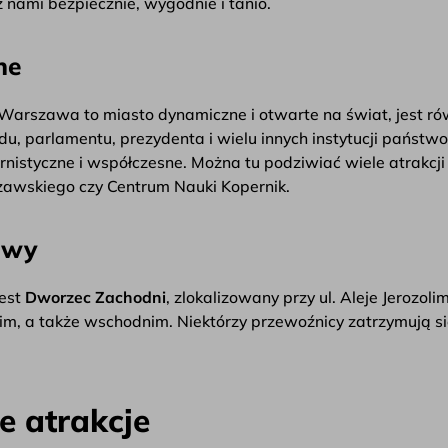
j z nami bezpiecznie, wygodnie i tanio.
ne
 Warszawa to miasto dynamiczne i otwarte na świat, jest r
rządu, parlamentu, prezydenta i wielu innych instytucji pa
nistyczne i współczesne. Można tu podziwiać wiele atrakcji tu
zawskiego czy Centrum Nauki Kopernik.
owy
est
Dworzec Zachodni
, zlokalizowany przy ul. Aleje Jerozol
im, a także wschodnim. Niektórzy przewoźnicy zatrzymują si
 atrakcje