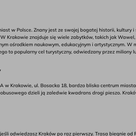
ast w Polsce. Znany jest ze swojej bogatej historii, kultury i 
w. W Krakowie znajduje się wiele zabytków, takich jak Wawel
nym ośrodkiem naukowym, edukacyjnym i artystycznym. W mieś
ego to popularny cel turystyczny, odwiedzany przez miliony l
y
w Krakowie, ul. Bosacka 18, bardzo blisko centrum miasta
obusowego dzieli ją zaledwie kwadrans drogi pieszo. Kraków
li odwiedzasz Kraków po raz pierwszy. Trasa biegnie od Pla