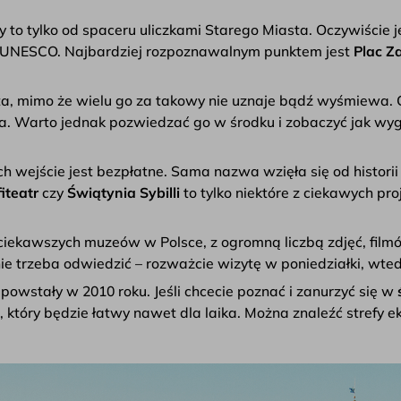
to tylko od spaceru uliczkami Starego Miasta. Oczywiście j
 UNESCO. Najbardziej rozpoznawalnym punktem jest
Plac 
asta, mimo że wielu go za takowy nie uznaje bądź wyśmiewa.
ia. Warto jednak pozwiedzać go w środku i zobaczyć jak wy
ch wejście jest bezpłatne. Sama nazwa wzięła się od histori
iteatr
czy
Świątynia Sybilli
to tylko niektóre z ciekawych p
jciekawszych muzeów w Polsce, z ogromną liczbą zdjęć, film
ie trzeba odwiedzić – rozważcie wizytę w poniedziałki, wte
powstały w 2010 roku. Jeśli chcecie poznać i zanurzyć się w
b, który będzie łatwy nawet dla laika. Można znaleźć strefy