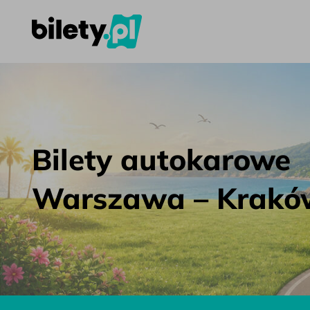
Bilety autokarowe Warszawa – Kraków – bilety.pl
Przejdź do treści
Bilety autokarowe
Warszawa – Krakó