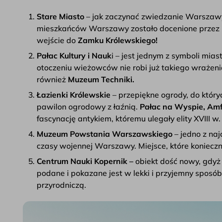
Stare Miasto
– jak zaczynać zwiedzanie Warszawy 
mieszkańców Warszawy zostało docenione przez
wejście do
Zamku Królewskiego!
Pałac Kultury i Nauk
i – jest jednym z symboli mi
otoczeniu wieżowców nie robi już takiego wrażen
również
Muzeum Techniki.
Łazienki Królewskie
– przepiękne ogrody, do który
pawilon ogrodowy z łaźnią.
Pałac na Wyspie, Amf
fascynację antykiem, któremu ulegały elity XVIII w.
Muzeum Powstania Warszawskiego
– jedno z na
czasy wojennej Warszawy. Miejsce, które konieczn
Centrum Nauki Kopernik –
obiekt dość nowy, gdyż 
podane i pokazane jest w lekki i przyjemny sposó
przyrodniczą.