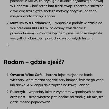
pochodzi z XIII w., co czyni go aktualnie najstarszą budowlą
w Radomiu. Choć przez lata tracił swoje znaczenie sakralne,
a we wnętrzu ciężko znaleźć motywy gotyckie, od tego
miejsca warto zacząć spacer.
Muzeum Wsi Radomskiej –
wspaniała podróż w czasie do
wsi przełomu XIX i XX w. polecamy zwiedzanie z
przewodnikiem i wówczas będziemy mieli szansę wejść do
wszystkich obiektów i posłuchać wspaniałych historii.
Radom – gdzie zjeść?
Otwarta Wine Cafe –
bardzo fajne miejsce na letnie
wieczory, które można spędzić przy lampce świetnego wina
lub drinka. A w ciągu dnia zajrzeć na kawę i ciacho.
Puszczyk
– wspaniały lokal z wyborem wspaniałych herbat
oraz ciast. Także wnętrze jest idealne na randkę lub miejsce
gdzie można popracować.