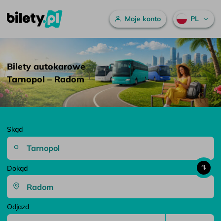
Menu główne
Moje konto
PL
Bilety autokarowe Tarnopol – Radom – bilety.pl
Przejdź do treści
Bilety autokarowe
Tarnopol – Radom
Skąd
Dokąd
Odjazd