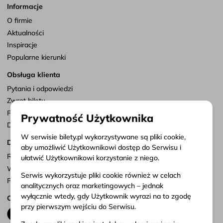
Informacje
O firmie
Aktualności
Inspiracje
Popularne kierunki
Obsługa klienta
Pytania i odpowiedzi
Zwrot biletu
Punkty sprzedaży
Prywatność Użytkownika
Dostosuj zgody
W serwisie bilety.pl wykorzystywane są pliki cookie,
Dokumenty
aby umożliwić Użytkownikowi dostęp do Serwisu i
Regulamin serwisu
ułatwić Użytkownikowi korzystanie z niego.
Warunki przewozu
Serwis wykorzystuje pliki cookie również w celach
Polityka prywatności
analitycznych oraz marketingowych – jednak
wyłącznie wtedy, gdy Użytkownik wyrazi na to zgodę
Obserwuj nas
przy pierwszym wejściu do Serwisu.