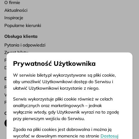
O firmie
Aktualności
Inspiracje
Popularne kierunki
Obsługa klienta
Pytania i odpowiedzi
Zwrot biletu
Punkty sprzedaży
Prywatność Użytkownika
Dostosuj zgody
W serwisie bilety.pl wykorzystywane są pliki cookie,
Dokumenty
aby umożliwić Użytkownikowi dostęp do Serwisu i
Regulamin serwisu
ułatwić Użytkownikowi korzystanie z niego.
Warunki przewozu
Serwis wykorzystuje pliki cookie również w celach
Polityka prywatności
analitycznych oraz marketingowych – jednak
wyłącznie wtedy, gdy Użytkownik wyrazi na to zgodę
Obserwuj nas
przy pierwszym wejściu do Serwisu.
Zgoda na pliki cookies jest dobrowolna i można ją
wycofać w dowolnym momencie na stronie
Dostosuj