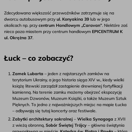
Zdecydowana większość przewoźników zatrzymuje się na
dworcu autobusowym przy
ul. Konyakina 39
lub w jego
okolicach np. przy
centrum Handlowym „Caravan”
. Niektóre zaś
nieco poza miastem przy centrum handlowym
EPICENTRUM K
ul. Okrężna 37
.
Łuck – co zobaczyć?
Zamek Lubarta
– jeden z najstarszych zamków na
terytorium Ukrainy, a jego historia sięga XIV w., kiedy wielki
książę litewski zarządził zastąpienie drewnianej fortyfikacji
kamienną. Na terenie zamku możemy obejrzeć ekspozycję
Muzeum Dzwonów, Muzeum Książki, a także Muzeum Sztuk
Pięknych. To jedno z najważniejszych miejsc na mapie Łucka
– odbywają się tutaj koncerty oraz festiwale.
Zabytki architektury sakralnej
–
Wielka Synagoga
z XVII
z wieżą obronną,
Sobór Świętej Trójcy
– główna świątynia
prawosławna w mieście,
Katedra św. Piotra i Pawła
– która