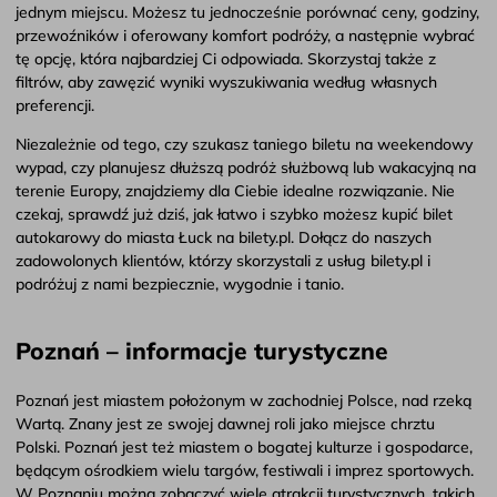
jednym miejscu. Możesz tu jednocześnie porównać ceny, godziny,
przewoźników i oferowany komfort podróży, a następnie wybrać
tę opcję, która najbardziej Ci odpowiada. Skorzystaj także z
filtrów, aby zawęzić wyniki wyszukiwania według własnych
preferencji.
Niezależnie od tego, czy szukasz taniego biletu na weekendowy
wypad, czy planujesz dłuższą podróż służbową lub wakacyjną na
terenie Europy, znajdziemy dla Ciebie idealne rozwiązanie. Nie
czekaj, sprawdź już dziś, jak łatwo i szybko możesz kupić bilet
autokarowy do miasta Łuck na bilety.pl. Dołącz do naszych
zadowolonych klientów, którzy skorzystali z usług bilety.pl i
podróżuj z nami bezpiecznie, wygodnie i tanio.
Poznań – informacje turystyczne
Poznań jest miastem położonym w zachodniej Polsce, nad rzeką
Wartą. Znany jest ze swojej dawnej roli jako miejsce chrztu
Polski. Poznań jest też miastem o bogatej kulturze i gospodarce,
będącym ośrodkiem wielu targów, festiwali i imprez sportowych.
W Poznaniu można zobaczyć wiele atrakcji turystycznych, takich