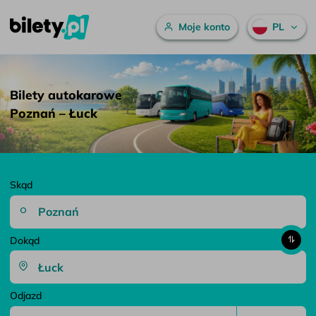
Menu główne
Moje konto
PL
Bilety autokarowe Poznań – Łuck – bilety.pl
Przejdź do treści
Bilety autokarowe
Poznań – Łuck
Skąd
Dokąd
Odjazd