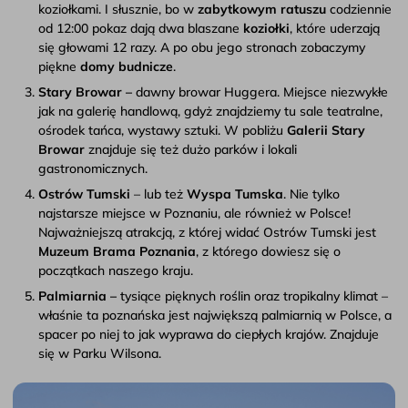
koziołkami. I słusznie, bo w
zabytkowym ratuszu
codziennie
od 12:00 pokaz dają dwa blaszane
koziołki
, które uderzają
się głowami 12 razy. A po obu jego stronach zobaczymy
piękne
domy budnicze
.
Stary Browar –
dawny browar Huggera. Miejsce niezwykłe
jak na galerię handlową, gdyż znajdziemy tu sale teatralne,
ośrodek tańca, wystawy sztuki. W pobliżu
Galerii Stary
Browar
znajduje się też dużo parków i lokali
gastronomicznych.
Ostrów Tumski
– lub też
Wyspa Tumska
. Nie tylko
najstarsze miejsce w Poznaniu, ale również w Polsce!
Najważniejszą atrakcją, z której widać Ostrów Tumski jest
Muzeum Brama Poznania
, z którego dowiesz się o
początkach naszego kraju.
Palmiarnia –
tysiące pięknych roślin oraz tropikalny klimat –
właśnie ta poznańska jest największą palmiarnią w Polsce, a
spacer po niej to jak wyprawa do ciepłych krajów. Znajduje
się w Parku Wilsona.