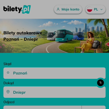
Menu główne
Moje konto
PL
Bilety autokarowe Poznań – Dniepr – bilety.pl
Przejdź do treści
Bilety autokarowe
Poznań – Dniepr
Skąd
Dokąd
Odjazd