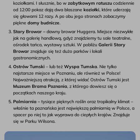
koziołkami. I słusznie, bo w
zabytkowym ratuszu
codziennie
od 12:00 pokaz dają dwa blaszane
koziołki
, które uderzają
się głowami 12 razy. A po obu jego stronach zobaczymy
piękne
domy budnicze
.
Stary Browar –
dawny browar Huggera. Miejsce niezwykłe
jak na galerię handlową, gdyż znajdziemy tu sale teatralne,
ośrodek tańca, wystawy sztuki. W pobliżu
Galerii Stary
Browar
znajduje się też dużo parków i lokali
gastronomicznych.
Ostrów Tumski
– lub też
Wyspa Tumska
. Nie tylko
najstarsze miejsce w Poznaniu, ale również w Polsce!
Najważniejszą atrakcją, z której widać Ostrów Tumski jest
Muzeum Brama Poznania
, z którego dowiesz się o
początkach naszego kraju.
Palmiarnia –
tysiące pięknych roślin oraz tropikalny klimat –
właśnie ta poznańska jest największą palmiarnią w Polsce, a
spacer po niej to jak wyprawa do ciepłych krajów. Znajduje
się w Parku Wilsona.