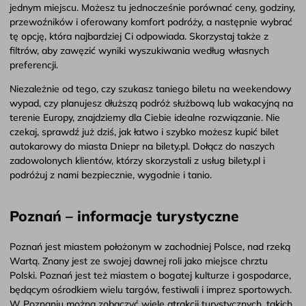
jednym miejscu. Możesz tu jednocześnie porównać ceny, godziny,
przewoźników i oferowany komfort podróży, a następnie wybrać
tę opcję, która najbardziej Ci odpowiada. Skorzystaj także z
filtrów, aby zawęzić wyniki wyszukiwania według własnych
preferencji.
Niezależnie od tego, czy szukasz taniego biletu na weekendowy
wypad, czy planujesz dłuższą podróż służbową lub wakacyjną na
terenie Europy, znajdziemy dla Ciebie idealne rozwiązanie. Nie
czekaj, sprawdź już dziś, jak łatwo i szybko możesz kupić bilet
autokarowy do miasta Dniepr na bilety.pl. Dołącz do naszych
zadowolonych klientów, którzy skorzystali z usług bilety.pl i
podróżuj z nami bezpiecznie, wygodnie i tanio.
Poznań – informacje turystyczne
Poznań jest miastem położonym w zachodniej Polsce, nad rzeką
Wartą. Znany jest ze swojej dawnej roli jako miejsce chrztu
Polski. Poznań jest też miastem o bogatej kulturze i gospodarce,
będącym ośrodkiem wielu targów, festiwali i imprez sportowych.
W Poznaniu można zobaczyć wiele atrakcji turystycznych, takich