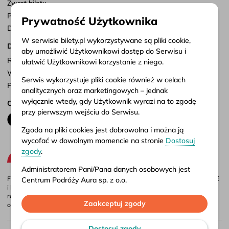
Zwrot biletu
Punkty sprzedaży
Prywatność Użytkownika
Dostosuj zgody
W serwisie bilety.pl wykorzystywane są pliki cookie,
Dokumenty
aby umożliwić Użytkownikowi dostęp do Serwisu i
Regulamin serwisu
ułatwić Użytkownikowi korzystanie z niego.
Warunki przewozu
Serwis wykorzystuje pliki cookie również w celach
Polityka prywatności
analitycznych oraz marketingowych – jednak
wyłącznie wtedy, gdy Użytkownik wyrazi na to zgodę
Obserwuj nas
przy pierwszym wejściu do Serwisu.
Zgoda na pliki cookies jest dobrowolna i można ją
wycofać w dowolnym momencie na stronie
Dostosuj
zgody
.
Administratorem Pani/Pana danych osobowych jest
Firma Aura jest administratorem portalu bilety.pl, gdzie możesz porównać
Centrum Podróży Aura sp. z o.o.
i kupić bilety autokarowe krajowe i międzynarodowe online. Bilety są
również dostępne w naszych biurach stacjonarnych – adresy i godziny
Więcej informacji o przetwarzaniu danych osobowych
Zaakceptuj zgody
otwarcia znajdziesz w
punktach sprzedaży
.
oraz korzystaniu przez Serwis z plików cookies
znajduje się w naszej
Polityce prywatności
.
Dostosuj zgody