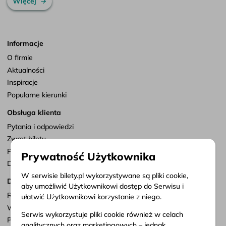
Więcej
Informacje
O firmie
Aktualności
Inspiracje
Popularne kierunki
Obsługa klienta
Pytania i odpowiedzi
Zwrot biletu
Punkty sprzedaży
Prywatność Użytkownika
Dostosuj zgody
W serwisie bilety.pl wykorzystywane są pliki cookie,
Dokumenty
aby umożliwić Użytkownikowi dostęp do Serwisu i
Regulamin serwisu
ułatwić Użytkownikowi korzystanie z niego.
Warunki przewozu
Serwis wykorzystuje pliki cookie również w celach
Polityka prywatności
analitycznych oraz marketingowych – jednak