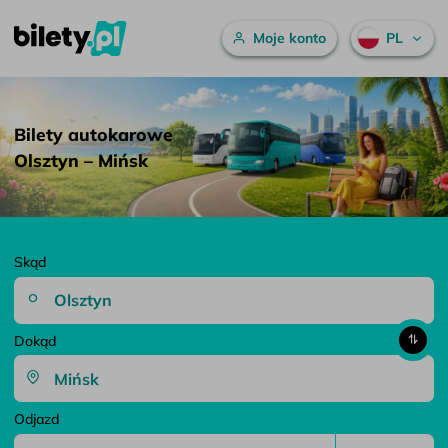
Menu główne
Moje konto
PL
Bilety autokarowe Olsztyn – Mińsk – bilety.pl
Przejdź do treści
Bilety autokarowe
Olsztyn – Mińsk
Skąd
Dokąd
Odjazd