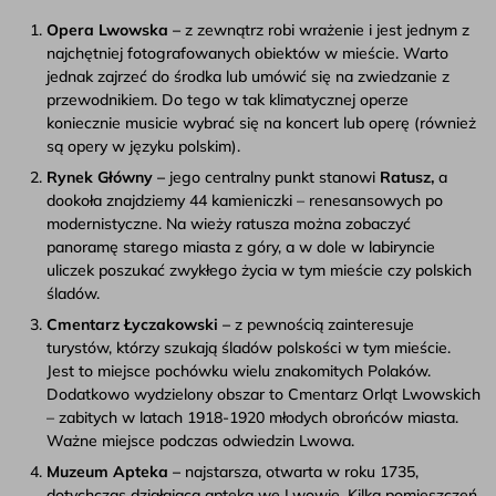
Opera Lwowska –
z zewnątrz robi wrażenie i jest jednym z
najchętniej fotografowanych obiektów w mieście. Warto
jednak zajrzeć do środka lub umówić się na zwiedzanie z
przewodnikiem. Do tego w tak klimatycznej operze
koniecznie musicie wybrać się na koncert lub operę (również
są opery w języku polskim).
Rynek Główny –
jego centralny punkt stanowi
Ratusz,
a
dookoła znajdziemy 44 kamieniczki – renesansowych po
modernistyczne. Na wieży ratusza można zobaczyć
panoramę starego miasta z góry, a w dole w labiryncie
uliczek poszukać zwykłego życia w tym mieście czy polskich
śladów.
Cmentarz Łyczakowski –
z pewnością zainteresuje
turystów, którzy szukają śladów polskości w tym mieście.
Jest to miejsce pochówku wielu znakomitych Polaków.
Dodatkowo wydzielony obszar to Cmentarz Orląt Lwowskich
– zabitych w latach 1918-1920 młodych obrońców miasta.
Ważne miejsce podczas odwiedzin Lwowa.
Muzeum Apteka –
najstarsza, otwarta w roku 1735,
dotychczas działająca apteka we Lwowie. Kilka pomieszczeń,