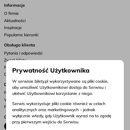
Informacje
O firmie
Aktualności
Inspiracje
Popularne kierunki
Obsługa klienta
Pytania i odpowiedzi
Zwrot biletu
Punkty sprzedaży
Prywatność Użytkownika
Dostosuj zgody
W serwisie bilety.pl wykorzystywane są pliki cookie,
Dokumenty
aby umożliwić Użytkownikowi dostęp do Serwisu i
Regulamin serwisu
ułatwić Użytkownikowi korzystanie z niego.
Warunki przewozu
Serwis wykorzystuje pliki cookie również w celach
Polityka prywatności
analitycznych oraz marketingowych – jednak
wyłącznie wtedy, gdy Użytkownik wyrazi na to zgodę
Obserwuj nas
przy pierwszym wejściu do Serwisu.