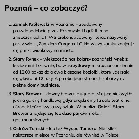
Poznań – co zobaczyć?
Zamek Królewski w Poznaniu
– zbudowany
prawdopodobnie przez Przemysła I bądź II, a po
zniszczeniach z II WŚ zrekonstruowany i teraz nazywany
przez wielu „Zamkiem Gargamela”. Na wieży zamku znajduje
się punkt widokowy na miasto.
Stary Rynek –
większość z nas kojarzy poznański rynek z
koziołkami. I słusznie, bo w
zabytkowym ratuszu
codziennie
od 12:00 pokaz dają dwa blaszane
koziołki
, które uderzają
się głowami 12 razy. A po obu jego stronach zobaczymy
piękne
domy budnicze
.
Stary Browar –
dawny browar Huggera. Miejsce niezwykłe
jak na galerię handlową, gdyż znajdziemy tu sale teatralne,
ośrodek tańca, wystawy sztuki. W pobliżu
Galerii Stary
Browar
znajduje się też dużo parków i lokali
gastronomicznych.
Ostrów Tumski
– lub też
Wyspa Tumska
. Nie tylko
najstarsze miejsce w Poznaniu, ale również w Polsce!