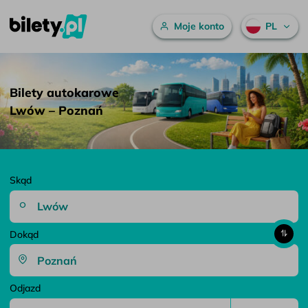
Menu główne
Moje konto
PL
Bilety autokarowe Lwów – Poznań – bilety.pl
Przejdź do treści
Bilety autokarowe
Lwów – Poznań
Skąd
Dokąd
Odjazd