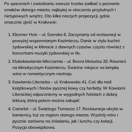
Po spacerach i zwiedzaniu zawsze trzeba zadbać o poznanie
smaków danego miasta, najlepiej w otoczeniu przytulnych i
nietypowych wnętrz. Oto kilka naszych propozycji, gdzie
smacznie zjeść w Krakowie:
Klezmer Hois – ul. Szeroka 6. Zaczynamy od restauracji w
powyżej wspomnianym Kazimierzu. Danie w stylu kuchni
żydowskiej w klimacie z dawnych czasów, często również z
koncertami muzyki żydowskiej w tle.
Klubokawiarnia Mleczarnia – ul. Beera Meiselsa 20. Również
na klimatycznym Kazimierzu. Świetne miejsce na lampkę
wina w romantycznym nastroju.
Kawiarnia Literacka – ul. Krakowska 41. Coś dla moli
książkowych i fanów pysznej kawy czy herbaty. W Kawiarni
Literackiej odpoczniemy w wygodnych fotelach z dobrą
lekturą, którą potem można zakupić.
Camelot – ul. Świętego Tomasza 17. Restauracja ukryta w
kamienicy, tuż za rogiem starego miasta. Wystrój retro i
pysznie zarówno na śniadaniu, jak i lunchu czy kolacji.
Pozycja obowiązkowa.