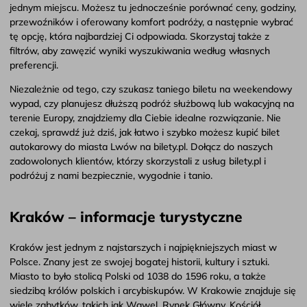
jednym miejscu. Możesz tu jednocześnie porównać ceny, godziny,
przewoźników i oferowany komfort podróży, a następnie wybrać
tę opcję, która najbardziej Ci odpowiada. Skorzystaj także z
filtrów, aby zawęzić wyniki wyszukiwania według własnych
preferencji.
Niezależnie od tego, czy szukasz taniego biletu na weekendowy
wypad, czy planujesz dłuższą podróż służbową lub wakacyjną na
terenie Europy, znajdziemy dla Ciebie idealne rozwiązanie. Nie
czekaj, sprawdź już dziś, jak łatwo i szybko możesz kupić bilet
autokarowy do miasta Lwów na bilety.pl. Dołącz do naszych
zadowolonych klientów, którzy skorzystali z usług bilety.pl i
podróżuj z nami bezpiecznie, wygodnie i tanio.
Kraków – informacje turystyczne
Kraków jest jednym z najstarszych i najpiękniejszych miast w
Polsce. Znany jest ze swojej bogatej historii, kultury i sztuki.
Miasto to było stolicą Polski od 1038 do 1596 roku, a także
siedzibą królów polskich i arcybiskupów. W Krakowie znajduje się
wiele zabytków, takich jak Wawel, Rynek Główny, Kościół