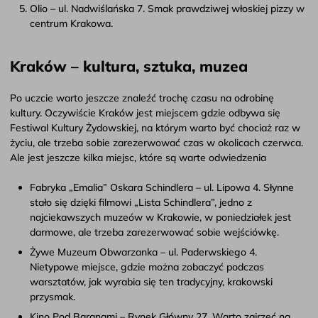
Olio – ul. Nadwiślańska 7. Smak prawdziwej włoskiej pizzy w
centrum Krakowa.
Kraków – kultura, sztuka, muzea
Po uczcie warto jeszcze znaleźć trochę czasu na odrobinę
kultury. Oczywiście Kraków jest miejscem gdzie odbywa się
Festiwal Kultury Żydowskiej, na którym warto być chociaż raz w
życiu, ale trzeba sobie zarezerwować czas w okolicach czerwca.
Ale jest jeszcze kilka miejsc, które są warte odwiedzenia
Fabryka „Emalia” Oskara Schindlera – ul. Lipowa 4. Słynne
stało się dzięki filmowi „Lista Schindlera”, jedno z
najciekawszych muzeów w Krakowie, w poniedziałek jest
darmowe, ale trzeba zarezerwować sobie wejściówkę.
Żywe Muzeum Obwarzanka – ul. Paderwskiego 4.
Nietypowe miejsce, gdzie można zobaczyć podczas
warsztatów, jak wyrabia się ten tradycyjny, krakowski
przysmak.
Kino Pod Baranami – Rynek Główny 27. Warto zajrzeć na