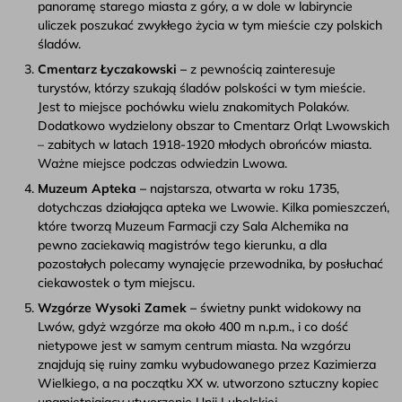
panoramę starego miasta z góry, a w dole w labiryncie
uliczek poszukać zwykłego życia w tym mieście czy polskich
śladów.
Cmentarz Łyczakowski –
z pewnością zainteresuje
turystów, którzy szukają śladów polskości w tym mieście.
Jest to miejsce pochówku wielu znakomitych Polaków.
Dodatkowo wydzielony obszar to Cmentarz Orląt Lwowskich
– zabitych w latach 1918-1920 młodych obrońców miasta.
Ważne miejsce podczas odwiedzin Lwowa.
Muzeum Apteka –
najstarsza, otwarta w roku 1735,
dotychczas działająca apteka we Lwowie. Kilka pomieszczeń,
które tworzą Muzeum Farmacji czy Sala Alchemika na
pewno zaciekawią magistrów tego kierunku, a dla
pozostałych polecamy wynajęcie przewodnika, by posłuchać
ciekawostek o tym miejscu.
Wzgórze Wysoki Zamek –
świetny punkt widokowy na
Lwów, gdyż wzgórze ma około 400 m n.p.m., i co dość
nietypowe jest w samym centrum miasta. Na wzgórzu
znajdują się ruiny zamku wybudowanego przez Kazimierza
Wielkiego, a na początku XX w. utworzono sztuczny kopiec
upamiętniający utworzenie Unii Lubelskiej.