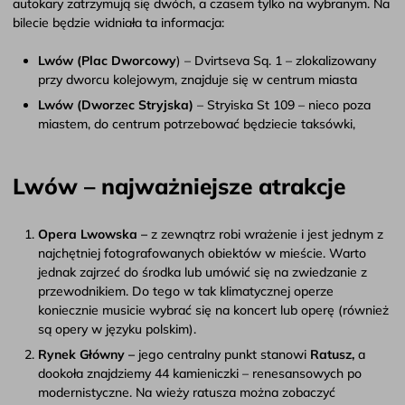
autokary zatrzymują się dwóch, a czasem tylko na wybranym. Na
bilecie będzie widniała ta informacja:
Lwów (Plac Dworcowy
) – Dvirtseva Sq. 1 – zlokalizowany
przy dworcu kolejowym, znajduje się w centrum miasta
Lwów (Dworzec Stryjska)
– Stryiska St 109 – nieco poza
miastem, do centrum potrzebować będziecie taksówki,
Lwów – najważniejsze atrakcje
Opera Lwowska –
z zewnątrz robi wrażenie i jest jednym z
najchętniej fotografowanych obiektów w mieście. Warto
jednak zajrzeć do środka lub umówić się na zwiedzanie z
przewodnikiem. Do tego w tak klimatycznej operze
koniecznie musicie wybrać się na koncert lub operę (również
są opery w języku polskim).
Rynek Główny –
jego centralny punkt stanowi
Ratusz,
a
dookoła znajdziemy 44 kamieniczki – renesansowych po
modernistyczne. Na wieży ratusza można zobaczyć