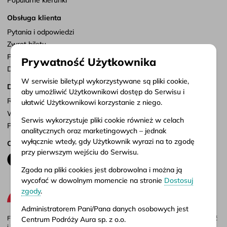
Obsługa klienta
Pytania i odpowiedzi
Zwrot biletu
Punkty sprzedaży
Prywatność Użytkownika
Dostosuj zgody
W serwisie bilety.pl wykorzystywane są pliki cookie,
Dokumenty
aby umożliwić Użytkownikowi dostęp do Serwisu i
Regulamin serwisu
ułatwić Użytkownikowi korzystanie z niego.
Warunki przewozu
Serwis wykorzystuje pliki cookie również w celach
Polityka prywatności
analitycznych oraz marketingowych – jednak
wyłącznie wtedy, gdy Użytkownik wyrazi na to zgodę
Obserwuj nas
przy pierwszym wejściu do Serwisu.
Zgoda na pliki cookies jest dobrowolna i można ją
wycofać w dowolnym momencie na stronie
Dostosuj
zgody
.
Administratorem Pani/Pana danych osobowych jest
Firma Aura jest administratorem portalu bilety.pl, gdzie możesz porównać
Centrum Podróży Aura sp. z o.o.
i kupić bilety autokarowe krajowe i międzynarodowe online. Bilety są