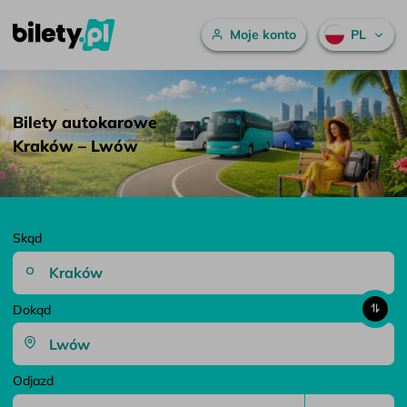
Menu główne
Moje konto
PL
Bilety autokarowe Kraków – Lwów – bilety.pl
Przejdź do treści
Bilety autokarowe
Kraków – Lwów
Skąd
Dokąd
Odjazd