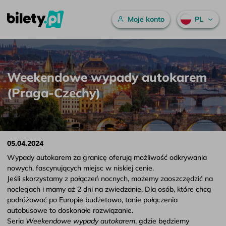
Menu główne
Moje konto
PL
Weekendowe wypady autokarem (Praga-Czechy) – bilety.pl
Przejdź do treści
Weekendowe wypady autokarem
(Praga-Czechy)
05.04.2024
Wypady autokarem za granicę oferują możliwość odkrywania
nowych, fascynujących miejsc w niskiej cenie.
Jeśli skorzystamy z połączeń nocnych, możemy zaoszczędzić na
noclegach i mamy aż 2 dni na zwiedzanie. Dla osób, które chcą
podróżować po Europie budżetowo, tanie połączenia
autobusowe to doskonałe rozwiązanie.
Seria
Weekendowe wypady autokarem
, gdzie będziemy