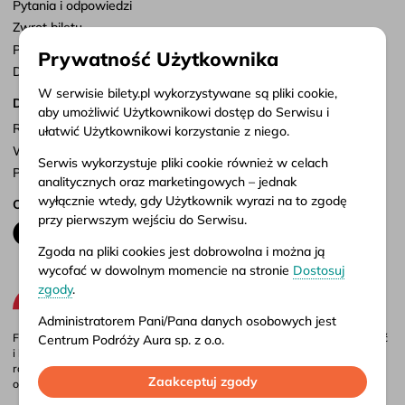
Pytania i odpowiedzi
Zwrot biletu
Punkty sprzedaży
Prywatność Użytkownika
Dostosuj zgody
W serwisie bilety.pl wykorzystywane są pliki cookie,
Dokumenty
aby umożliwić Użytkownikowi dostęp do Serwisu i
Regulamin serwisu
ułatwić Użytkownikowi korzystanie z niego.
Warunki przewozu
Serwis wykorzystuje pliki cookie również w celach
Polityka prywatności
analitycznych oraz marketingowych – jednak
wyłącznie wtedy, gdy Użytkownik wyrazi na to zgodę
Obserwuj nas
przy pierwszym wejściu do Serwisu.
Zgoda na pliki cookies jest dobrowolna i można ją
wycofać w dowolnym momencie na stronie
Dostosuj
zgody
.
Administratorem Pani/Pana danych osobowych jest
Firma Aura jest administratorem portalu bilety.pl, gdzie możesz porównać
Centrum Podróży Aura sp. z o.o.
i kupić bilety autokarowe krajowe i międzynarodowe online. Bilety są
również dostępne w naszych biurach stacjonarnych – adresy i godziny
Więcej informacji o przetwarzaniu danych osobowych
Zaakceptuj zgody
otwarcia znajdziesz w
punktach sprzedaży
.
oraz korzystaniu przez Serwis z plików cookies