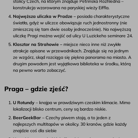
stolicy Czech, na którym znajduje Petrinska Rozhledna –
konstrukcja wzorowana na paryskiej wieży Eiffla.
Najwęższa uliczka w Pradze –
posiada charakterystyczne
światła, gdyż w uliczce obowiązuje ruch jednostronny (nie
zmieszczą się tam dwie osoby jednocześnie). Na najwęższą
uliczkę Pragi można wejść od ulicy U Luzickeho seminare 24.
Klasztor na Strahowie –
miejsce nieco inne niż zwykłe
atrakcje opisane w przewodnikach. Znajduje się na jednym
ze wzgórz, skąd rozciąga się piękna panorama na miasto. A
drugim powodem jest wyjątkowa biblioteka w środku, którą
na pewno warto zobaczyć.
Praga – gdzie zjeść?
U Rotundy
– knajpa w prawdziwym czeskim klimacie. Mimo
lokalizacji blisko centrum, ceny są bardzo niskie.
BeerGeekBar
– Czechy piwem stoją, a to jeden z
najlepszych multitapów w okolicy. 30 kranów, gdzie każdy
znajdzie coś dla siebie