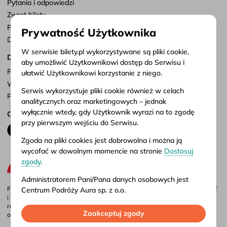
Pytania i odpowiedzi
Zwrot biletu
Punkty sprzedaży
Prywatność Użytkownika
Dostosuj zgody
W serwisie bilety.pl wykorzystywane są pliki cookie,
Dokumenty
aby umożliwić Użytkownikowi dostęp do Serwisu i
Regulamin serwisu
ułatwić Użytkownikowi korzystanie z niego.
Warunki przewozu
Serwis wykorzystuje pliki cookie również w celach
Polityka prywatności
analitycznych oraz marketingowych – jednak
wyłącznie wtedy, gdy Użytkownik wyrazi na to zgodę
Obserwuj nas
przy pierwszym wejściu do Serwisu.
Zgoda na pliki cookies jest dobrowolna i można ją
wycofać w dowolnym momencie na stronie
Dostosuj
zgody
.
Administratorem Pani/Pana danych osobowych jest
Firma Aura jest administratorem portalu bilety.pl, gdzie możesz porównać
Centrum Podróży Aura sp. z o.o.
i kupić bilety autokarowe krajowe i międzynarodowe online. Bilety są
również dostępne w naszych biurach stacjonarnych – adresy i godziny
Więcej informacji o przetwarzaniu danych osobowych
Zaakceptuj zgody
otwarcia znajdziesz w
punktach sprzedaży
.
oraz korzystaniu przez Serwis z plików cookies