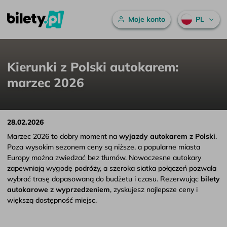
Menu główne
Moje konto
PL
Kierunki z Polski autokarem: marzec 2026
Przejdź do treści
Kierunki z Polski autokarem:
marzec 2026
28.02.2026
Marzec 2026 to dobry moment na
wyjazdy autokarem z Polski
.
Poza wysokim sezonem ceny są niższe, a popularne miasta
Europy można zwiedzać bez tłumów. Nowoczesne autokary
zapewniają wygodę podróży, a szeroka siatka połączeń pozwala
wybrać trasę dopasowaną do budżetu i czasu. Rezerwując
bilety
autokarowe z wyprzedzeniem
, zyskujesz najlepsze ceny i
większą dostępność miejsc.