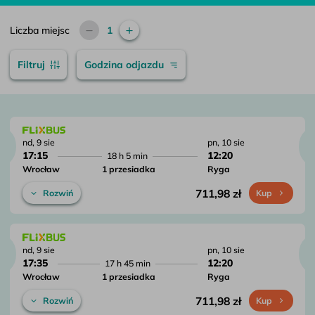
Liczba miejsc
1
Filtruj
Godzina odjazdu
nd, 9 sie
pn, 10 sie
17:15
12:20
18 h 5 min
Wrocław
1 przesiadka
Ryga
711,98 zł
Rozwiń
Kup
nd, 9 sie
pn, 10 sie
17:35
12:20
17 h 45 min
Wrocław
1 przesiadka
Ryga
711,98 zł
Rozwiń
Kup