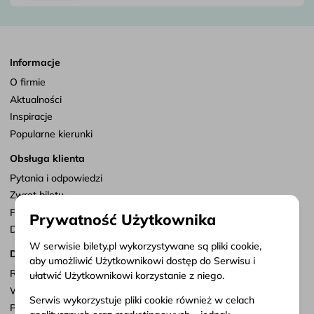
Informacje
O firmie
Aktualności
Inspiracje
Popularne kierunki
Obsługa klienta
Pytania i odpowiedzi
Zwrot biletu
Punkty sprzedaży
Prywatność Użytkownika
Dostosuj zgody
W serwisie bilety.pl wykorzystywane są pliki cookie,
Dokumenty
aby umożliwić Użytkownikowi dostęp do Serwisu i
Regulamin serwisu
ułatwić Użytkownikowi korzystanie z niego.
Warunki przewozu
Serwis wykorzystuje pliki cookie również w celach
Polityka prywatności