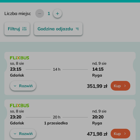
Liczba miejsc
1
Filtruj
Godzina odjazdu
so, 8 sie
nd, 9 sie
23:15
14:15
14 h
Gdańsk
Ryga
351,99 zł
Rozwiń
Kup
so, 8 sie
nd, 9 sie
23:20
20:20
20 h
Gdańsk
1 przesiadka
Ryga
471,98 zł
Rozwiń
Kup