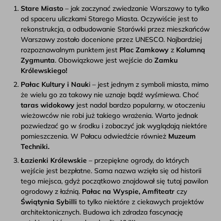
Stare Miasto
– jak zaczynać zwiedzanie Warszawy to tylko
od spaceru uliczkami Starego Miasta. Oczywiście jest to
rekonstrukcja, a odbudowanie Starówki przez mieszkańców
Warszawy zostało docenione przez UNESCO. Najbardziej
rozpoznawalnym punktem jest
Plac Zamkowy
z
Kolumną
Zygmunta
. Obowiązkowe jest wejście do
Zamku
Królewskiego!
Pałac Kultury i Nauk
i – jest jednym z symboli miasta, mimo
że wielu go za takowy nie uznaje bądź wyśmiewa. Choć
taras widokowy
jest nadal bardzo popularny, w otoczeniu
wieżowców nie robi już takiego wrażenia. Warto jednak
pozwiedzać go w środku i zobaczyć jak wyglądają niektóre
pomieszczenia. W Pałacu odwiedźcie również
Muzeum
Techniki.
Łazienki Królewskie
– przepiękne ogrody, do których
wejście jest bezpłatne. Sama nazwa wzięła się od historii
tego miejsca, gdyż początkowo znajdował się tutaj pawilon
ogrodowy z łaźnią.
Pałac na Wyspie, Amfiteatr
czy
Świątynia Sybilli
to tylko niektóre z ciekawych projektów
architektonicznych. Budowa ich zdradza fascynację