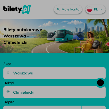
Menu główne
Moje konto
PL
Bilety autokarowe Warszawa – Chmielnicki – bilety.pl
Przejdź do treści
Bilety autokarowe
Warszawa –
Chmielnicki
Skąd
Dokąd
Odjazd