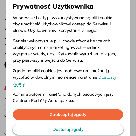
Punkty sprzedaży
Prywatność Użytkownika
Dostosuj zgody
W serwisie bilety.pl wykorzystywane są pliki cookie,
Dokumenty
aby umożliwić Użytkownikowi dostęp do Serwisu i
Regulamin serwisu
ułatwić Użytkownikowi korzystanie z niego.
Warunki przewozu
Serwis wykorzystuje pliki cookie również w celach
Polityka prywatności
analitycznych oraz marketingowych – jednak
wyłącznie wtedy, gdy Użytkownik wyrazi na to zgodę
Obserwuj nas
przy pierwszym wejściu do Serwisu.
Zgoda na pliki cookies jest dobrowolna i można ją
wycofać w dowolnym momencie na stronie
Dostosuj
zgody
.
Administratorem Pani/Pana danych osobowych jest
Firma Aura jest administratorem portalu bilety.pl, gdzie możesz porównać
Centrum Podróży Aura sp. z o.o.
i kupić bilety autokarowe krajowe i międzynarodowe online. Bilety są
również dostępne w naszych biurach stacjonarnych – adresy i godziny
Więcej informacji o przetwarzaniu danych osobowych
Zaakceptuj zgody
otwarcia znajdziesz w
punktach sprzedaży
.
oraz korzystaniu przez Serwis z plików cookies
znajduje się w naszej
Polityce prywatności
.
Dostosuj zgody
© 2026 CP Aura Sp. z o.o.