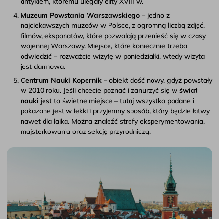
antykiem, któremu ulegały elity XVIII w.
Muzeum Powstania Warszawskiego
– jedno z
najciekawszych muzeów w Polsce, z ogromną liczbą zdjęć,
filmów, eksponatów, które pozwalają przenieść się w czasy
wojennej Warszawy. Miejsce, które koniecznie trzeba
odwiedzić – rozważcie wizytę w poniedziałki, wtedy wizyta
jest darmowa.
Centrum Nauki Kopernik –
obiekt dość nowy, gdyż powstały
w 2010 roku. Jeśli chcecie poznać i zanurzyć się w
świat
nauki
jest to świetne miejsce – tutaj wszystko podane i
pokazane jest w lekki i przyjemny sposób, który będzie łatwy
nawet dla laika. Można znaleźć strefy eksperymentowania,
majsterkowania oraz sekcję przyrodniczą.