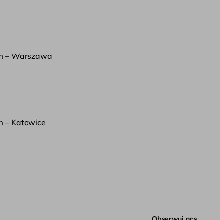
m – Warszawa
 – Katowice
Obserwuj nas