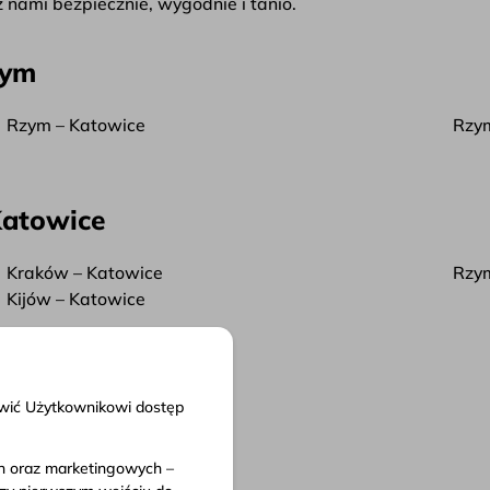
j z nami bezpiecznie, wygodnie i tanio.
zym
Rzym – Katowice
Rzy
Katowice
Kraków – Katowice
Rzym
Kijów – Katowice
liwić Użytkownikowi dostęp
ch oraz marketingowych –
nty