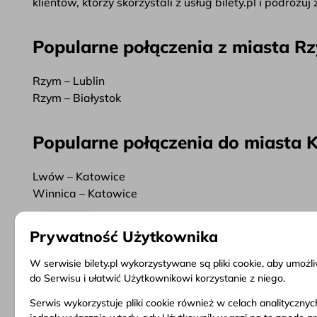
klientów, którzy skorzystali z usług bilety.pl i podróżu
Popularne połączenia z miasta R
Rzym – Lublin
Rzym – Białystok
Popularne połączenia do miasta 
Lwów – Katowice
Winnica – Katowice
Więcej
Prywatność Użytkownika
W serwisie bilety.pl wykorzystywane są pliki cookie, aby umoż
do Serwisu i ułatwić Użytkownikowi korzystanie z niego.
Serwis wykorzystuje pliki cookie również w celach analityczny
Informacje
Obsługa klienta
Dokume