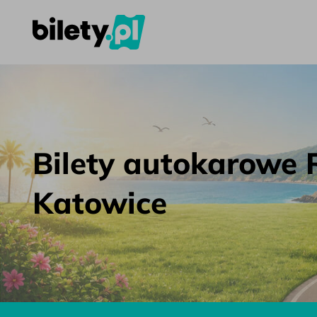
Bilety autokarowe Rzym – Katowice – bilety.pl
Przejdź do treści
Bilety autokarowe 
Katowice