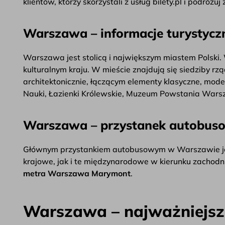
klientów, którzy skorzystali z usług bilety.pl i podróżu
Warszawa – informacje turystycz
Warszawa jest stolicą i największym miastem Polski.
kulturalnym kraju. W mieście znajdują się siedziby 
architektonicznie, łączącym elementy klasyczne, moder
Nauki, Łazienki Królewskie, Muzeum Powstania Wars
Warszawa – przystanek autobus
Głównym przystankiem autobusowym w Warszawie j
krajowe, jak i te międzynarodowe w kierunku zachodn
metra Warszawa Marymont
.
Warszawa – najważniejsze