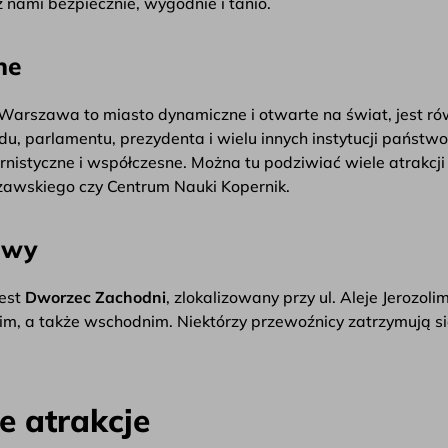
j z nami bezpiecznie, wygodnie i tanio.
ne
 Warszawa to miasto dynamiczne i otwarte na świat, jest r
rządu, parlamentu, prezydenta i wielu innych instytucji pa
nistyczne i współczesne. Można tu podziwiać wiele atrakcji tu
zawskiego czy Centrum Nauki Kopernik.
owy
est
Dworzec Zachodni
, zlokalizowany przy ul. Aleje Jerozol
im, a także wschodnim. Niektórzy przewoźnicy zatrzymują si
 atrakcje