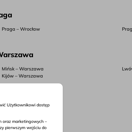
raga
Praga – Wrocław
Prag
 Warszawa
Mińsk – Warszawa
Lwó
Kijów – Warszawa
liwić Użytkownikowi dostęp
ch oraz marketingowych –
nty
rzy pierwszym wejściu do