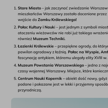
Stare Miasto
– jak zaczynać zwiedzanie Warszawy 
mieszkańców Warszawy zostało docenione przez
wejście do
Zamku Królewskiego!
Pałac Kultury i Nauk
i – jest jednym z symboli mi
otoczeniu wieżowców nie robi już takiego wrażen
również
Muzeum Techniki.
Łazienki Królewskie
– przepiękne ogrody, do który
pawilon ogrodowy z łaźnią.
Pałac na Wyspie, Amf
fascynację antykiem, któremu ulegały elity XVIII w.
Muzeum Powstania Warszawskiego
– jedno z na
czasy wojennej Warszawy. Miejsce, które konieczn
Centrum Nauki Kopernik –
obiekt dość nowy, gdyż 
podane i pokazane jest w lekki i przyjemny sposó
przyrodniczą.