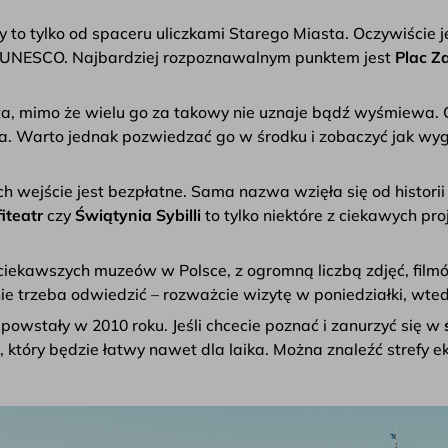
to tylko od spaceru uliczkami Starego Miasta. Oczywiście j
 UNESCO. Najbardziej rozpoznawalnym punktem jest
Plac 
asta, mimo że wielu go za takowy nie uznaje bądź wyśmiewa.
ia. Warto jednak pozwiedzać go w środku i zobaczyć jak wy
ch wejście jest bezpłatne. Sama nazwa wzięła się od histori
iteatr
czy
Świątynia Sybilli
to tylko niektóre z ciekawych p
jciekawszych muzeów w Polsce, z ogromną liczbą zdjęć, film
ie trzeba odwiedzić – rozważcie wizytę w poniedziałki, wte
powstały w 2010 roku. Jeśli chcecie poznać i zanurzyć się w
b, który będzie łatwy nawet dla laika. Można znaleźć strefy