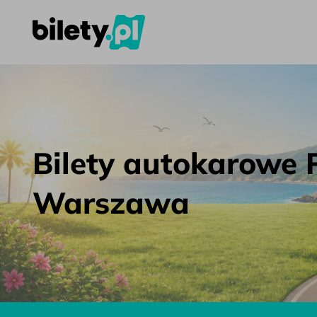
Bilety autokarowe Praga – Warszawa – bilety.pl
Przejdź do treści
Bilety autokarowe 
Warszawa