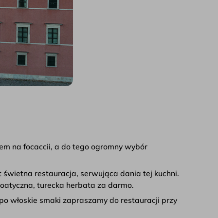
em na focaccii, a do tego ogromny wybór
t świetna restauracja, serwująca dania tej kuchni.
rmoatyczna, turecka herbata za darmo.
y po włoskie smaki zapraszamy do restauracji przy