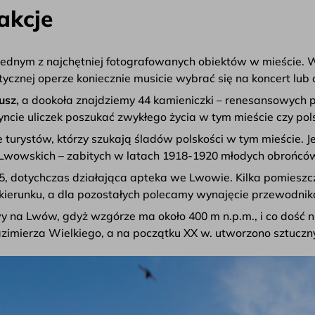
akcje
t jednym z najchętniej fotografowanych obiektów w mieście. 
cznej operze koniecznie musicie wybrać się na koncert lub 
usz,
a dookoła znajdziemy 44 kamieniczki – renesansowych 
yncie uliczek poszukać zwykłego życia w tym mieście czy pol
 turystów, którzy szukają śladów polskości w tym mieście. 
 Lwowskich – zabitych w latach 1918-1920 młodych obrońc
35, dotychczas działająca apteka we Lwowie. Kilka pomieszc
erunku, a dla pozostałych polecamy wynajęcie przewodnika
y na Lwów, gdyż wzgórze ma około 400 m n.p.m., i co dość
imierza Wielkiego, a na początku XX w. utworzono sztuczny 