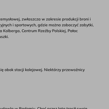
emysłowej, zwłaszcza w zakresie produkcji broni i
acyjnych i sportowych, gdzie można zobaczyć zabytki,
 Kolberga, Centrum Rzeźby Polskiej, Pałac
szki.
ę obok stacji kolejowej. Niektórzy przewoźnicy
ą budowlą w Radomiu. Choć przez lata tracił swoje