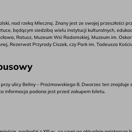
ki, nad rzeką Mleczną. Znany jest ze swojej przeszłości prz
ztuce, będącym siedzibą wielu instytucji kulturalnych, eduk
acława, Ratusz, Muzeum Wsi Radomskiej, Muzeum im. Oskara
ej, Rezerwat Przyrody Ciszek, czy Park im. Tadeusza Kościu
obusowy
y ulicy Beliny – Prażmowskiego 8. Dworzec ten znajduje si
ta informacja podana jest przed zakupem biletu.
 mieście, pochodzi z XIII w., co czyni go aktualnie najstarsz