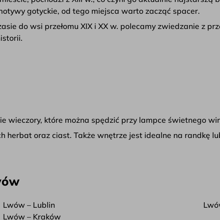
motywy gotyckie, od tego miejsca warto zacząć spacer.
asie do wsi przełomu XIX i XX w. polecamy zwiedzanie z p
storii.
nie wieczory, które można spędzić przy lampce świetnego wina
h herbat oraz ciast. Także wnętrze jest idealne na randkę 
Lwów
Lwów – Lublin
Lwó
Lwów – Kraków