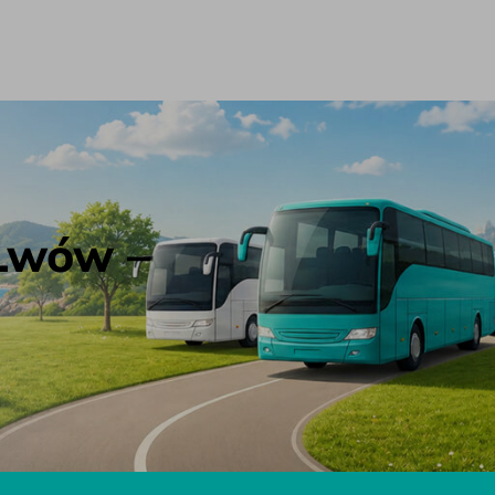
 Lwów –