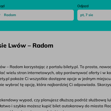
kąd
Odjazd
asie Lwów – Radom
w – Radom korzystając z portalu bilety.pl. To prosta, nowo
ądać wielu stron internetowych, aby porównywać oferty i w k
ety.pl pokaże Ci wszystkie dostępne opcje w jednym miejscu
e wybrać tę opcję, która najbardziej Ci odpowiada. Skorzys
weekendowy wypad, czy planujesz dłuższą podróż służbową lu
ak łatwo i szybko możesz kupić bilet autokarowy do miasta R