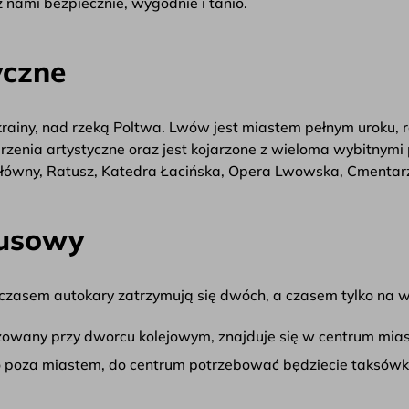
j z nami bezpiecznie, wygodnie i tanio.
yczne
ainy, nad rzeką Poltwa. Lwów jest miastem pełnym uroku, r
arzenia artystyczne oraz jest kojarzone z wieloma wybitnym
 Główny, Ratusz, Katedra Łacińska, Opera Lwowska, Cmenta
busowy
zasem autokary zatrzymują się dwóch, a czasem tylko na wy
alizowany przy dworcu kolejowym, znajduje się w centrum mia
co poza miastem, do centrum potrzebować będziecie taksówk