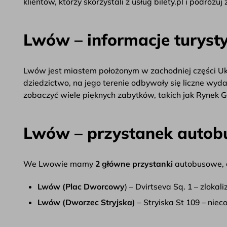
klientów, którzy skorzystali z usług bilety.pl i podróżu
Lwów – informacje turyst
Lwów jest miastem położonym w zachodniej części Ukr
dziedzictwo, na jego terenie odbywały się liczne wyd
zobaczyć wiele pięknych zabytków, takich jak Rynek
Lwów – przystanek auto
We Lwowie mamy
2 główne przystanki
autobusowe, c
Lwów (Plac Dworcowy
) – Dvirtseva Sq. 1 – zlok
Lwów (Dworzec Stryjska)
– Stryiska St 109 – nie