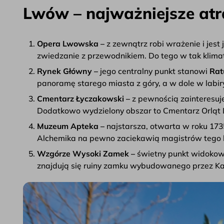
Lwów – najważniejsze atr
Opera Lwowska –
z zewnątrz robi wrażenie i jes
zwiedzanie z przewodnikiem. Do tego w tak klimaty
Rynek Główny –
jego centralny punkt stanowi
Rat
panoramę starego miasta z góry, a w dole w labir
Cmentarz Łyczakowski –
z pewnością zainteresuje
Dodatkowo wydzielony obszar to Cmentarz Orląt
Muzeum Apteka –
najstarsza, otwarta w roku 17
Alchemika na pewno zaciekawią magistrów tego ki
Wzgórze Wysoki Zamek –
świetny punkt widokow
znajdują się ruiny zamku wybudowanego przez Kaz