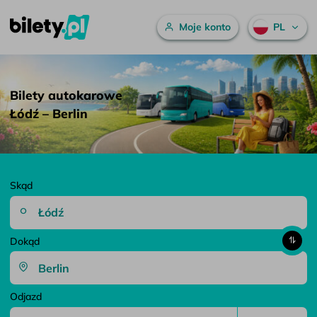
Menu główne
Moje konto
PL
Bilety autokarowe Łódź – Berlin – bilety.pl
Przejdź do treści
Bilety autokarowe
Łódź – Berlin
Skąd
Dokąd
Odjazd