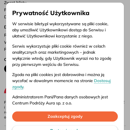
Zwrot biletu
Punkty sprzedaży
Prywatność Użytkownika
Dostosuj zgody
W serwisie bilety.pl wykorzystywane są pliki cookie,
Dokumenty
aby umożliwić Użytkownikowi dostęp do Serwisu i
Regulamin serwisu
ułatwić Użytkownikowi korzystanie z niego.
Warunki przewozu
Serwis wykorzystuje pliki cookie również w celach
Polityka prywatności
analitycznych oraz marketingowych – jednak
wyłącznie wtedy, gdy Użytkownik wyrazi na to zgodę
Obserwuj nas
przy pierwszym wejściu do Serwisu.
Zgoda na pliki cookies jest dobrowolna i można ją
wycofać w dowolnym momencie na stronie
Dostosuj
zgody
.
Administratorem Pani/Pana danych osobowych jest
Firma Aura jest administratorem portalu bilety.pl, gdzie możesz porównać
Centrum Podróży Aura sp. z o.o.
i kupić bilety autokarowe krajowe i międzynarodowe online. Bilety są
również dostępne w naszych biurach stacjonarnych – adresy i godziny
Więcej informacji o przetwarzaniu danych osobowych
Zaakceptuj zgody
otwarcia znajdziesz w
punktach sprzedaży
.
oraz korzystaniu przez Serwis z plików cookies
znajduje się w naszej
Polityce prywatności
.