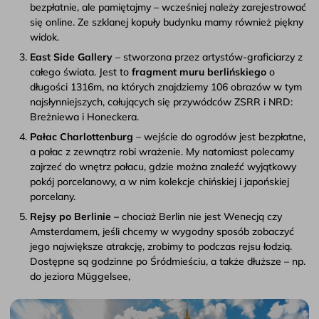
bezpłatnie, ale pamiętajmy – wcześniej należy zarejestrować
się online. Ze szklanej kopuły budynku mamy również piękny
widok.
East Side Gallery
– stworzona przez artystów-graficiarzy z
całego świata. Jest to
fragment muru berlińskiego
o
długości 1316m, na których znajdziemy 106 obrazów w tym
najsłynniejszych, całujących się przywódców ZSRR i NRD:
Breżniewa i Honeckera.
Pałac Charlottenburg
– wejście do ogrodów jest bezpłatne,
a pałac z zewnątrz robi wrażenie. My natomiast polecamy
zajrzeć do wnętrz pałacu, gdzie można znaleźć wyjątkowy
pokój porcelanowy, a w nim kolekcje chińskiej i japońskiej
porcelany.
Rejsy po Berlinie –
chociaż Berlin nie jest Wenecją czy
Amsterdamem, jeśli chcemy w wygodny sposób zobaczyć
jego największe atrakcję, zrobimy to podczas rejsu łodzią.
Dostępne są godzinne po Śródmieściu, a także dłuższe – np.
do jeziora Müggelsee,