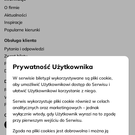
O firmie
Aktualności
Inspiracje
Popularne kierunki
Obsługa klienta
Pytania i odpowiedzi
Zwrot biletu
Punkty sprzedaży
Prywatność Użytkownika
Dostosuj zgody
W serwisie bilety.pl wykorzystywane są pliki cookie,
Dokumenty
aby umożliwić Użytkownikowi dostęp do Serwisu i
Regulamin serwisu
ułatwić Użytkownikowi korzystanie z niego.
Warunki przewozu
Serwis wykorzystuje pliki cookie również w celach
Polityka prywatności
analitycznych oraz marketingowych – jednak
wyłącznie wtedy, gdy Użytkownik wyrazi na to zgodę
Obserwuj nas
przy pierwszym wejściu do Serwisu.
Zgoda na pliki cookies jest dobrowolna i można ją