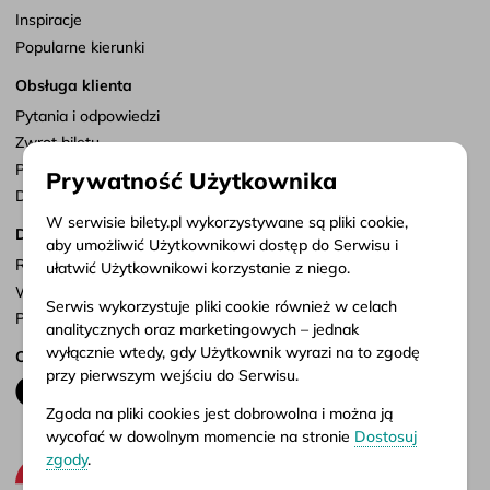
Inspiracje
Popularne kierunki
Obsługa klienta
Pytania i odpowiedzi
Zwrot biletu
Punkty sprzedaży
Prywatność Użytkownika
Dostosuj zgody
W serwisie bilety.pl wykorzystywane są pliki cookie,
Dokumenty
aby umożliwić Użytkownikowi dostęp do Serwisu i
Regulamin serwisu
ułatwić Użytkownikowi korzystanie z niego.
Warunki przewozu
Serwis wykorzystuje pliki cookie również w celach
Polityka prywatności
analitycznych oraz marketingowych – jednak
wyłącznie wtedy, gdy Użytkownik wyrazi na to zgodę
Obserwuj nas
przy pierwszym wejściu do Serwisu.
Zgoda na pliki cookies jest dobrowolna i można ją
wycofać w dowolnym momencie na stronie
Dostosuj
zgody
.