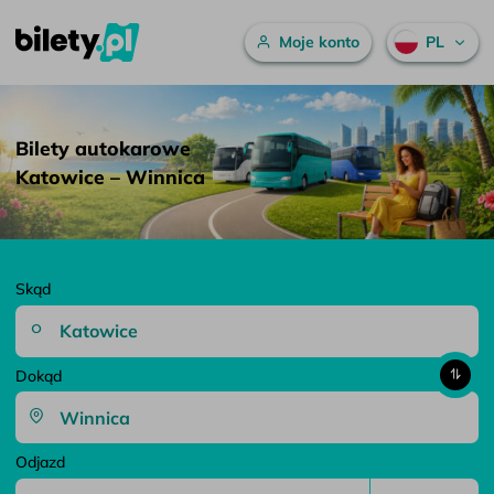
Menu główne
Moje konto
PL
Bilety autokarowe Katowice – Winnica – bilety.pl
Przejdź do treści
Bilety autokarowe
Katowice – Winnica
Skąd
Dokąd
Odjazd