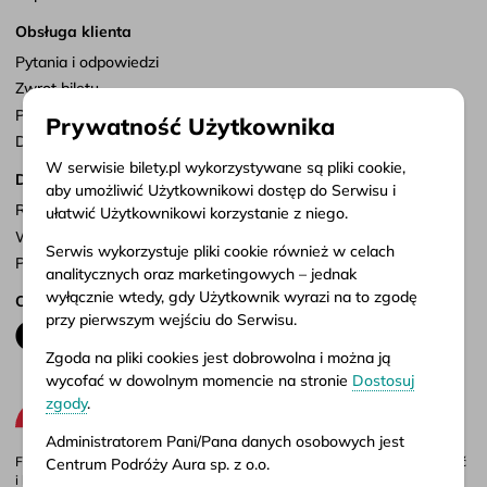
Obsługa klienta
Pytania i odpowiedzi
Zwrot biletu
Punkty sprzedaży
Prywatność Użytkownika
Dostosuj zgody
W serwisie bilety.pl wykorzystywane są pliki cookie,
Dokumenty
aby umożliwić Użytkownikowi dostęp do Serwisu i
Regulamin serwisu
ułatwić Użytkownikowi korzystanie z niego.
Warunki przewozu
Serwis wykorzystuje pliki cookie również w celach
Polityka prywatności
analitycznych oraz marketingowych – jednak
wyłącznie wtedy, gdy Użytkownik wyrazi na to zgodę
Obserwuj nas
przy pierwszym wejściu do Serwisu.
Zgoda na pliki cookies jest dobrowolna i można ją
wycofać w dowolnym momencie na stronie
Dostosuj
zgody
.
Administratorem Pani/Pana danych osobowych jest
Firma Aura jest administratorem portalu bilety.pl, gdzie możesz porównać
Centrum Podróży Aura sp. z o.o.
i kupić bilety autokarowe krajowe i międzynarodowe online. Bilety są