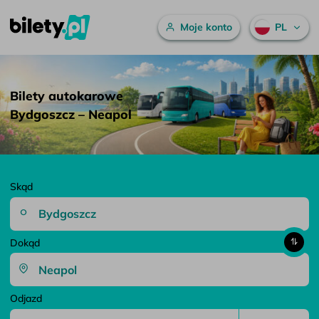
Menu główne
Moje konto
PL
Bilety autokarowe Bydgoszcz – Neapol – bilety.pl
Przejdź do treści
Bilety autokarowe
Bydgoszcz – Neapol
Skąd
Dokąd
Odjazd