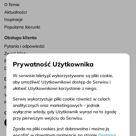
O firmie
Aktualności
Inspiracje
Popularne kierunki
Obsługa klienta
Pytania i odpowiedzi
Zwrot biletu
Punkty sprzedaży
Prywatność Użytkownika
Dostosuj zgody
W serwisie bilety.pl wykorzystywane są pliki cookie,
Dokumenty
aby umożliwić Użytkownikowi dostęp do Serwisu i
Regulamin serwisu
ułatwić Użytkownikowi korzystanie z niego.
Warunki przewozu
Serwis wykorzystuje pliki cookie również w celach
Polityka prywatności
analitycznych oraz marketingowych – jednak
wyłącznie wtedy, gdy Użytkownik wyrazi na to zgodę
Obserwuj nas
przy pierwszym wejściu do Serwisu.
Zgoda na pliki cookies jest dobrowolna i można ją
wycofać w dowolnym momencie na stronie
Dostosuj