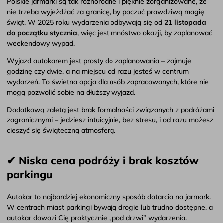
Polskie jarmarki są tak różnorodne i pięknie zorganizowane, że
nie trzeba wyjeżdżać za granicę, by poczuć prawdziwą magię
świąt. W 2025 roku wydarzenia odbywają się od
21 listopada
do początku stycznia
, więc jest mnóstwo okazji, by zaplanować
weekendowy wypad.
Wyjazd autokarem jest prosty do zaplanowania – zajmuje
godzinę czy dwie, a na miejscu od razu jesteś w centrum
wydarzeń. To świetna opcja dla osób zapracowanych, które nie
mogą pozwolić sobie na dłuższy wyjazd.
Dodatkową zaletą jest brak formalności związanych z podróżami
zagranicznymi – jedziesz intuicyjnie, bez stresu, i od razu możesz
cieszyć się świąteczną atmosferą.
✔ Niska cena podróży i brak kosztów
parkingu
Autokar to najbardziej ekonomiczny sposób dotarcia na jarmark.
W centrach miast parkingi bywają drogie lub trudno dostępne, a
autokar dowozi Cię praktycznie „pod drzwi” wydarzenia.