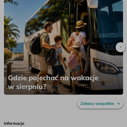
Pr
Gdzie pojechać na wakacje
w sierpniu?
Zobacz wszystkie
Informacje