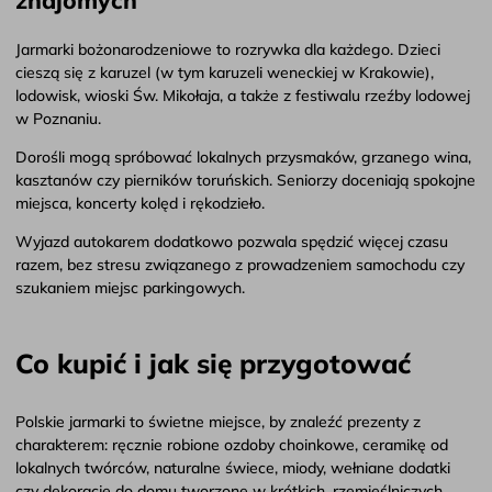
znajomych
Jarmarki bożonarodzeniowe to rozrywka dla każdego. Dzieci
cieszą się z karuzel (w tym karuzeli weneckiej w Krakowie),
lodowisk, wioski Św. Mikołaja, a także z festiwalu rzeźby lodowej
w Poznaniu.
Dorośli mogą spróbować lokalnych przysmaków, grzanego wina,
kasztanów czy pierników toruńskich. Seniorzy doceniają spokojne
miejsca, koncerty kolęd i rękodzieło.
Wyjazd autokarem dodatkowo pozwala spędzić więcej czasu
razem, bez stresu związanego z prowadzeniem samochodu czy
szukaniem miejsc parkingowych.
Co kupić i jak się przygotować
Polskie jarmarki to świetne miejsce, by znaleźć prezenty z
charakterem: ręcznie robione ozdoby choinkowe, ceramikę od
lokalnych twórców, naturalne świece, miody, wełniane dodatki
czy dekoracje do domu tworzone w krótkich, rzemieślniczych