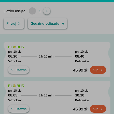
Liczba miejsc
1
Filtruj
Godzina odjazdu
pn, 10 sie
pn, 10 sie
06:20
08:40
2 h 20 min
Wrocław
Katowice
45,99 zł
Rozwiń
Kup
pn, 10 sie
pn, 10 sie
08:05
10:30
2 h 25 min
Wrocław
Katowice
45,99 zł
Rozwiń
Kup