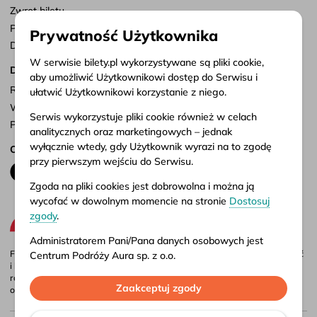
Zwrot biletu
Punkty sprzedaży
Prywatność Użytkownika
Dostosuj zgody
W serwisie bilety.pl wykorzystywane są pliki cookie,
Dokumenty
aby umożliwić Użytkownikowi dostęp do Serwisu i
Regulamin serwisu
ułatwić Użytkownikowi korzystanie z niego.
Warunki przewozu
Serwis wykorzystuje pliki cookie również w celach
Polityka prywatności
analitycznych oraz marketingowych – jednak
wyłącznie wtedy, gdy Użytkownik wyrazi na to zgodę
Obserwuj nas
przy pierwszym wejściu do Serwisu.
Zgoda na pliki cookies jest dobrowolna i można ją
wycofać w dowolnym momencie na stronie
Dostosuj
zgody
.
Administratorem Pani/Pana danych osobowych jest
Firma Aura jest administratorem portalu bilety.pl, gdzie możesz porównać
Centrum Podróży Aura sp. z o.o.
i kupić bilety autokarowe krajowe i międzynarodowe online. Bilety są
również dostępne w naszych biurach stacjonarnych – adresy i godziny
Więcej informacji o przetwarzaniu danych osobowych
Zaakceptuj zgody
otwarcia znajdziesz w
punktach sprzedaży
.
oraz korzystaniu przez Serwis z plików cookies
znajduje się w naszej
Polityce prywatności
.