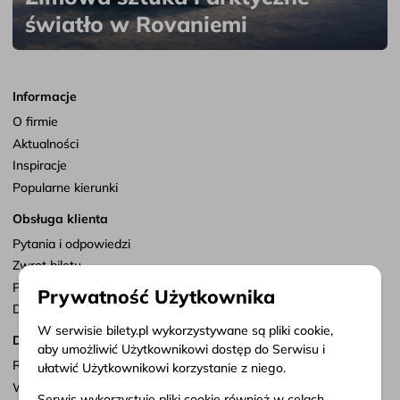
światło w Rovaniemi
Informacje
O firmie
Aktualności
Inspiracje
Popularne kierunki
Obsługa klienta
Pytania i odpowiedzi
Zwrot biletu
Punkty sprzedaży
Prywatność Użytkownika
Dostosuj zgody
W serwisie bilety.pl wykorzystywane są pliki cookie,
Dokumenty
aby umożliwić Użytkownikowi dostęp do Serwisu i
Regulamin serwisu
ułatwić Użytkownikowi korzystanie z niego.
Warunki przewozu
Serwis wykorzystuje pliki cookie również w celach