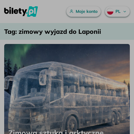
Menu główne
Moje konto
PL
zimowy wyjazd do Laponii – bilety.pl
Przejdź do treści
Tag:
zimowy wyjazd do Laponii
Zimowa sztuka i arktyczne