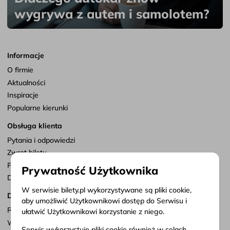
wygrywa z autem i samolotem?
Informacje
O firmie
Aktualności
Inspiracje
Popularne kierunki
Obsługa klienta
Pytania i odpowiedzi
Zwrot biletu
Punkty sprzedaży
Prywatność Użytkownika
Dostosuj zgody
W serwisie bilety.pl wykorzystywane są pliki cookie,
Dokumenty
aby umożliwić Użytkownikowi dostęp do Serwisu i
Regulamin serwisu
ułatwić Użytkownikowi korzystanie z niego.
Warunki przewozu
Serwis wykorzystuje pliki cookie również w celach