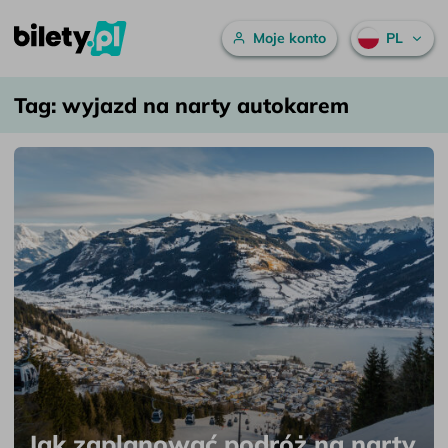
Menu główne
Moje konto
PL
wyjazd na narty autokarem – bilety.pl
Przejdź do treści
Tag:
wyjazd na narty autokarem
Jak zaplanować podróż na narty