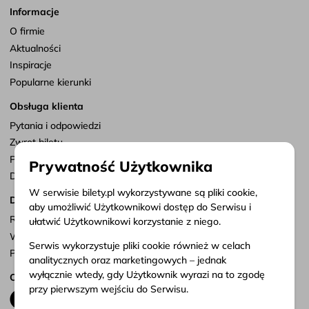
Informacje
O firmie
Aktualności
Inspiracje
Popularne kierunki
Obsługa klienta
Pytania i odpowiedzi
Zwrot biletu
Punkty sprzedaży
Prywatność Użytkownika
Dostosuj zgody
W serwisie bilety.pl wykorzystywane są pliki cookie,
Dokumenty
aby umożliwić Użytkownikowi dostęp do Serwisu i
Regulamin serwisu
ułatwić Użytkownikowi korzystanie z niego.
Warunki przewozu
Serwis wykorzystuje pliki cookie również w celach
Polityka prywatności
analitycznych oraz marketingowych – jednak
wyłącznie wtedy, gdy Użytkownik wyrazi na to zgodę
Obserwuj nas
przy pierwszym wejściu do Serwisu.