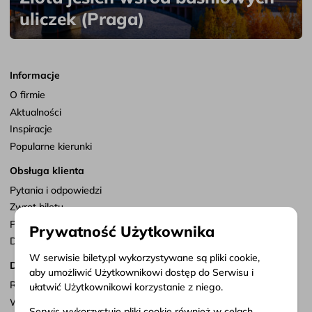
uliczek (Praga)
Informacje
O firmie
Aktualności
Inspiracje
Popularne kierunki
Obsługa klienta
Pytania i odpowiedzi
Zwrot biletu
Punkty sprzedaży
Prywatność Użytkownika
Dostosuj zgody
W serwisie bilety.pl wykorzystywane są pliki cookie,
Dokumenty
aby umożliwić Użytkownikowi dostęp do Serwisu i
Regulamin serwisu
ułatwić Użytkownikowi korzystanie z niego.
Warunki przewozu
Serwis wykorzystuje pliki cookie również w celach