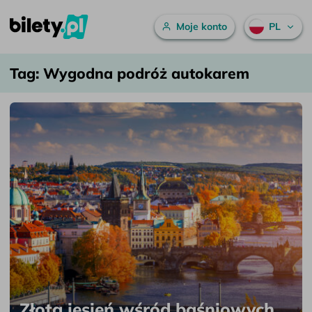
Menu główne
Moje konto
PL
Wygodna podróż autokarem – bilety.pl
Przejdź do treści
Tag:
Wygodna podróż autokarem
Złota jesień wśród baśniowych