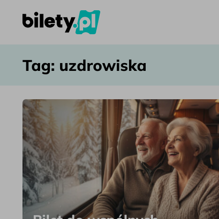
uzdrowiska – bilety.pl
Przejdź do treści
Tag:
uzdrowiska