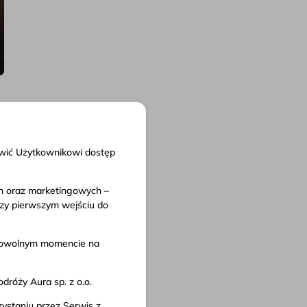
liwić Użytkownikowi dostęp
ch oraz marketingowych –
nty
rzy pierwszym wejściu do
in serwisu
 przewozu
w dowolnym momencie na
 prywatności
róży Aura sp. z o.o.
ystaniu przez Serwis z