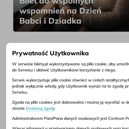
Bilet do wspólnych
wspomnień na Dzień
Babci i Dziadka
Prywatność Użytkownika
W serwisie bilety.pl wykorzystywane są pliki cookie, aby umoż
do Serwisu i ułatwić Użytkownikowi korzystanie z niego.
Serwis wykorzystuje pliki cookie również w celach analityczny
Informacje
Obsługa klienta
Dokume
jednak wyłącznie wtedy, gdy Użytkownik wyrazi na to zgodę p
Serwisu.
O firmie
Pytania i odpowiedzi
Regulam
Aktualności
Zwrot biletu
Warunki
Zgoda na pliki cookies jest dobrowolna i można ją wycofać 
Inspiracje
Punkty sprzedaży
Polityka
stronie
Dostosuj zgody
.
Popularne kierunki
Dostosuj zgody
Administratorem Pani/Pana danych osobowych jest Centrum Pod
Więcej informacji o przetwarzaniu danych osobowych oraz korz