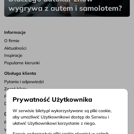
wygrywa z autem i samolotem?
Informacje
O firmie
Aktualności
Inspiracje
Popularne kierunki
Obsługa klienta
Pytania i odpowiedzi
Zwrot biletu
Punkty sprzedaży
Prywatność Użytkownika
Dostosuj zgody
W serwisie bilety.pl wykorzystywane są pliki cookie,
Dokumenty
aby umożliwić Użytkownikowi dostęp do Serwisu i
Regulamin serwisu
ułatwić Użytkownikowi korzystanie z niego.
Warunki przewozu
Serwis wykorzystuje pliki cookie również w celach