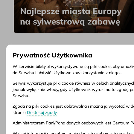
Najlepsze miasta Europy
na sylwestrową zabawę
Prywatność Użytkownika
W serwisie bilety.pl wykorzystywane są pliki cookie, aby umoż
do Serwisu i ułatwić Użytkownikowi korzystanie z niego.
Serwis wykorzystuje pliki cookie również w celach analityczny
Informacje
Obsługa klienta
Dokume
jednak wyłącznie wtedy, gdy Użytkownik wyrazi na to zgodę p
Serwisu.
O firmie
Pytania i odpowiedzi
Regulam
Aktualności
Zwrot biletu
Warunki
Zgoda na pliki cookies jest dobrowolna i można ją wycofać 
Inspiracje
Punkty sprzedaży
Polityka
stronie
Dostosuj zgody
.
Popularne kierunki
Dostosuj zgody
Administratorem Pani/Pana danych osobowych jest Centrum Pod
Więcej informacji o przetwarzaniu danych osobowych oraz korz