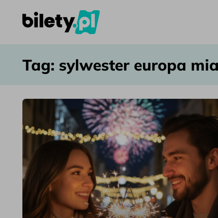
sylwester europa miasta – bilety.pl
Przejdź do treści
Tag:
sylwester europa mi