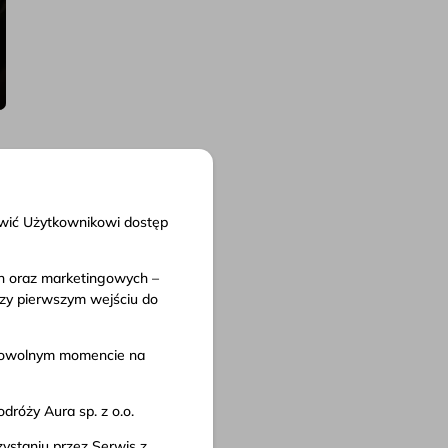
liwić Użytkownikowi dostęp
ch oraz marketingowych –
nty
rzy pierwszym wejściu do
in serwisu
 przewozu
w dowolnym momencie na
 prywatności
róży Aura sp. z o.o.
ystaniu przez Serwis z