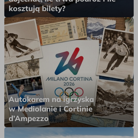
kosztują bilety?
Autokarem na igrzyska
w Mediolanie i Cortinie
d’Ampezzo