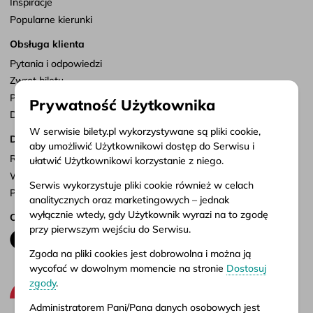
Inspiracje
Popularne kierunki
Obsługa klienta
Pytania i odpowiedzi
Zwrot biletu
Punkty sprzedaży
Prywatność Użytkownika
Dostosuj zgody
W serwisie bilety.pl wykorzystywane są pliki cookie,
Dokumenty
aby umożliwić Użytkownikowi dostęp do Serwisu i
Regulamin serwisu
ułatwić Użytkownikowi korzystanie z niego.
Warunki przewozu
Serwis wykorzystuje pliki cookie również w celach
Polityka prywatności
analitycznych oraz marketingowych – jednak
wyłącznie wtedy, gdy Użytkownik wyrazi na to zgodę
Obserwuj nas
przy pierwszym wejściu do Serwisu.
Zgoda na pliki cookies jest dobrowolna i można ją
wycofać w dowolnym momencie na stronie
Dostosuj
zgody
.
Administratorem Pani/Pana danych osobowych jest