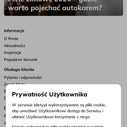
warto pojechać autokarem?
Informacje
O firmie
Aktualności
Inspiracje
Popularne kierunki
Obsługa klienta
Pytania i odpowiedzi
Zwrot biletu
Punkty sprzedaży
Prywatność Użytkownika
Dostosuj zgody
W serwisie bilety.pl wykorzystywane są pliki cookie,
Dokumenty
aby umożliwić Użytkownikowi dostęp do Serwisu i
Regulamin serwisu
ułatwić Użytkownikowi korzystanie z niego.
Warunki przewozu
Serwis wykorzystuje pliki cookie również w celach