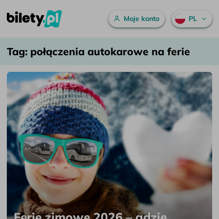
Menu główne
Moje konto
PL
połączenia autokarowe na ferie – bilety.pl
Przejdź do treści
Tag:
połączenia autokarowe na ferie
Ferie zimowe 2026 – gdzie