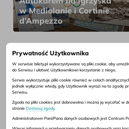
Autokarem na igrzyska
w Mediolanie i Cortinie
d’Ampezzo
Prywatność Użytkownika
W serwisie bilety.pl wykorzystywane są pliki cookie, aby umoż
do Serwisu i ułatwić Użytkownikowi korzystanie z niego.
Serwis wykorzystuje pliki cookie również w celach analityczny
Informacje
Obsługa klienta
Dokume
jednak wyłącznie wtedy, gdy Użytkownik wyrazi na to zgodę p
Serwisu.
O firmie
Pytania i odpowiedzi
Regulam
Aktualności
Zwrot biletu
Warunki
Zgoda na pliki cookies jest dobrowolna i można ją wycofać 
Inspiracje
Punkty sprzedaży
Polityka
stronie
Dostosuj zgody
.
Popularne kierunki
Dostosuj zgody
Administratorem Pani/Pana danych osobowych jest Centrum Pod
Więcej informacji o przetwarzaniu danych osobowych oraz korz