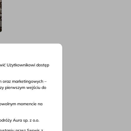
liwić Użytkownikowi dostęp
ch oraz marketingowych –
nty
rzy pierwszym wejściu do
in serwisu
 przewozu
w dowolnym momencie na
 prywatności
róży Aura sp. z o.o.
ystaniu przez Serwis z