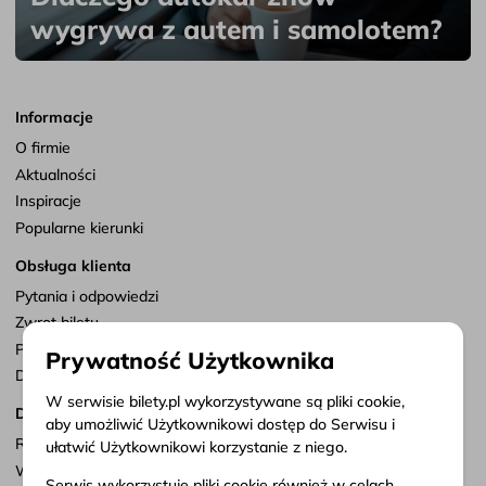
wygrywa z autem i samolotem?
Informacje
O firmie
Aktualności
Inspiracje
Popularne kierunki
Obsługa klienta
Pytania i odpowiedzi
Zwrot biletu
Punkty sprzedaży
Prywatność Użytkownika
Dostosuj zgody
W serwisie bilety.pl wykorzystywane są pliki cookie,
Dokumenty
aby umożliwić Użytkownikowi dostęp do Serwisu i
Regulamin serwisu
ułatwić Użytkownikowi korzystanie z niego.
Warunki przewozu
Serwis wykorzystuje pliki cookie również w celach