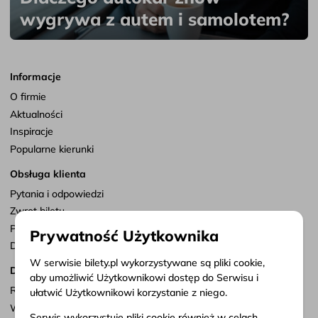
wygrywa z autem i samolotem?
Informacje
O firmie
Aktualności
Inspiracje
Popularne kierunki
Obsługa klienta
Pytania i odpowiedzi
Zwrot biletu
Punkty sprzedaży
Prywatność Użytkownika
Dostosuj zgody
W serwisie bilety.pl wykorzystywane są pliki cookie,
Dokumenty
aby umożliwić Użytkownikowi dostęp do Serwisu i
Regulamin serwisu
ułatwić Użytkownikowi korzystanie z niego.
Warunki przewozu
Serwis wykorzystuje pliki cookie również w celach