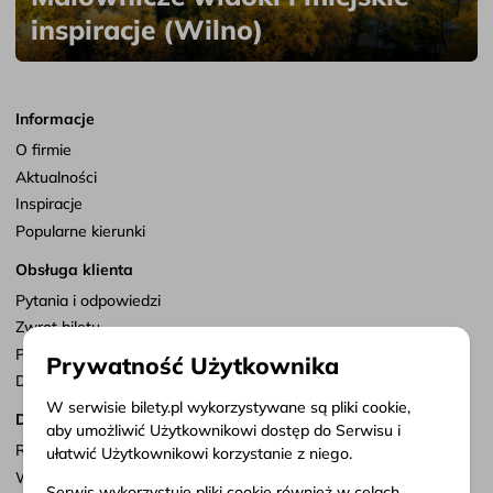
inspiracje (Wilno)
Informacje
O firmie
Aktualności
Inspiracje
Popularne kierunki
Obsługa klienta
Pytania i odpowiedzi
Zwrot biletu
Punkty sprzedaży
Prywatność Użytkownika
Dostosuj zgody
W serwisie bilety.pl wykorzystywane są pliki cookie,
Dokumenty
aby umożliwić Użytkownikowi dostęp do Serwisu i
Regulamin serwisu
ułatwić Użytkownikowi korzystanie z niego.
Warunki przewozu
Serwis wykorzystuje pliki cookie również w celach