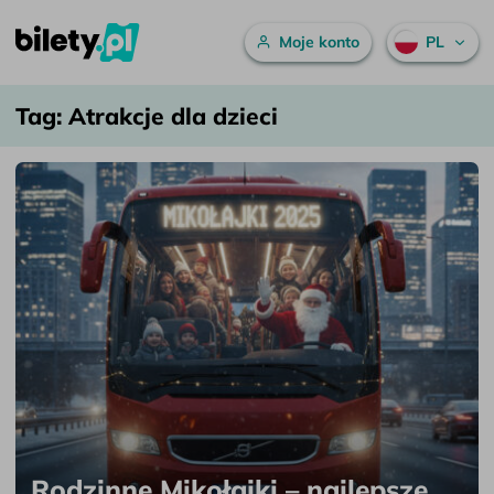
Menu główne
Moje konto
PL
Atrakcje dla dzieci – bilety.pl
Przejdź do treści
Tag:
Atrakcje dla dzieci
Rodzinne Mikołajki – najlepsze