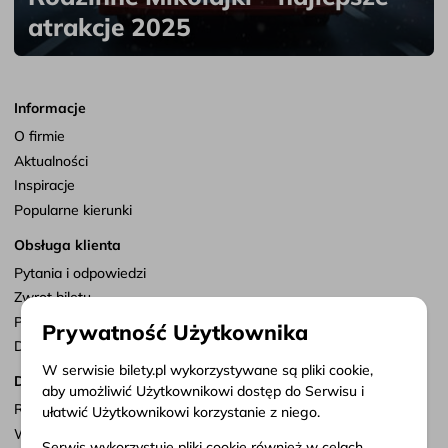
atrakcje 2025
Informacje
O firmie
Aktualności
Inspiracje
Popularne kierunki
Obsługa klienta
Pytania i odpowiedzi
Zwrot biletu
Punkty sprzedaży
Prywatność Użytkownika
Dostosuj zgody
W serwisie bilety.pl wykorzystywane są pliki cookie,
Dokumenty
aby umożliwić Użytkownikowi dostęp do Serwisu i
Regulamin serwisu
ułatwić Użytkownikowi korzystanie z niego.
Warunki przewozu
Serwis wykorzystuje pliki cookie również w celach