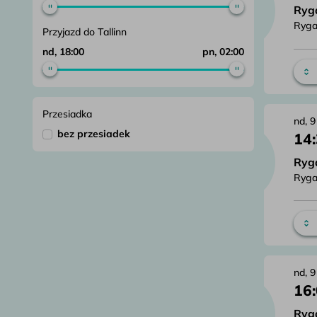
Ryg
Ryga
Przyjazd do Tallinn
nd, 18:00
pn, 02:00
Przesiadka
nd, 9
bez przesiadek
14
Ryg
Ryga
nd, 9
16
Ryg