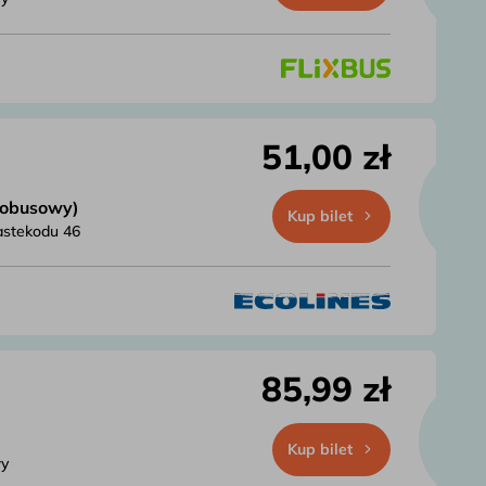
51,00 zł
tobusowy)
Kup bilet
astekodu 46
85,99 zł
Kup bilet
wy