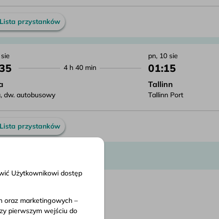
Lista przystanków
 sie
pn, 10 sie
:35
01:15
4 h 40 min
a
Tallinn
, dw. autobusowy
Tallinn Port
Lista przystanków
liwić Użytkownikowi dostęp
ch oraz marketingowych –
nty
rzy pierwszym wejściu do