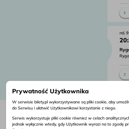
nd, 9
20
Ryg
Ryga
Prywatność Użytkownika
W serwisie bilety.pl wykorzystywane są pliki cookie, aby umoż
do Serwisu i ułatwić Użytkownikowi korzystanie z niego.
Serwis wykorzystuje pliki cookie również w celach analityczny
Informacje
Obsługa klienta
Dokume
jednak wyłącznie wtedy, gdy Użytkownik wyrazi na to zgodę p