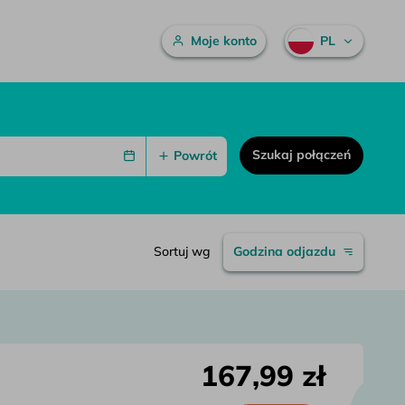
Menu główne
Moje konto
PL
Szukaj połączeń
Powrót
Sortuj wg
Godzina odjazdu
167,99 zł