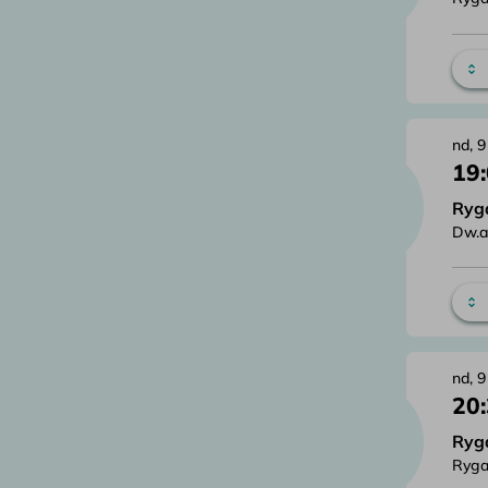
nd, 9
19
Ryg
Dw.a
nd, 9
20
Ryg
Ryga