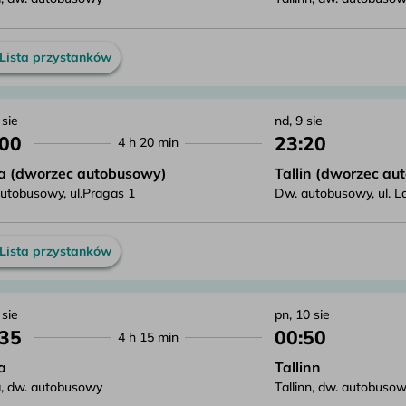
Lista przystanków
 sie
nd, 9 sie
:00
23:20
4 h 20 min
a (dworzec autobusowy)
Tallin (dworzec au
utobusowy, ul.Pragas 1
Dw. autobusowy, ul. L
Lista przystanków
 sie
pn, 10 sie
:35
00:50
4 h 15 min
a
Tallinn
, dw. autobusowy
Tallinn, dw. autobuso