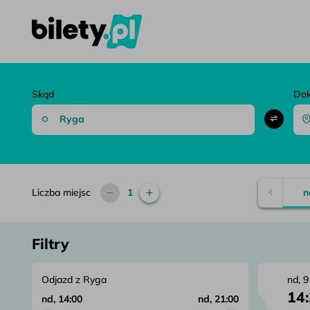
bilety.pl – Porównaj bilety autokarowe i znajdź najlepsze połąc
Przejdź do treści
Skąd
Do
Liczba miejsc
1
n
Filtry
Odjazd z Ryga
nd, 9
14
nd, 14:00
nd, 21:00