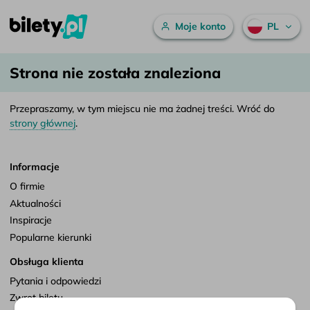
Menu główne
Moje konto
PL
bilety.pl – Porównaj bilety autokarowe i znajdź najlepsze połączenie
Przejdź do treści
Strona nie została znaleziona
Przepraszamy, w tym miejscu nie ma żadnej treści. Wróć do
strony głównej
.
Informacje
O firmie
Aktualności
Inspiracje
Popularne kierunki
Obsługa klienta
Pytania i odpowiedzi
Zwrot biletu