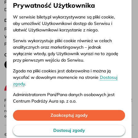
Punkty sprzedaży
Prywatność Użytkownika
Dostosuj zgody
W serwisie bilety.pl wykorzystywane są pliki cookie,
Dokumenty
aby umożliwić Użytkownikowi dostęp do Serwisu i
Regulamin serwisu
ułatwić Użytkownikowi korzystanie z niego.
Warunki przewozu
Serwis wykorzystuje pliki cookie również w celach
Polityka prywatności
analitycznych oraz marketingowych – jednak
wyłącznie wtedy, gdy Użytkownik wyrazi na to zgodę
Obserwuj nas
przy pierwszym wejściu do Serwisu.
Zgoda na pliki cookies jest dobrowolna i można ją
wycofać w dowolnym momencie na stronie
Dostosuj
zgody
.
Administratorem Pani/Pana danych osobowych jest
Firma Aura jest administratorem portalu bilety.pl, gdzie możesz porównać
Centrum Podróży Aura sp. z o.o.
i kupić bilety autokarowe krajowe i międzynarodowe online. Bilety są
również dostępne w naszych biurach stacjonarnych – adresy i godziny
Więcej informacji o przetwarzaniu danych osobowych
Zaakceptuj zgody
otwarcia znajdziesz w
punktach sprzedaży
.
oraz korzystaniu przez Serwis z plików cookies
znajduje się w naszej
Polityce prywatności
.
Dostosuj zgody
© 2026 CP Aura Sp. z o.o.