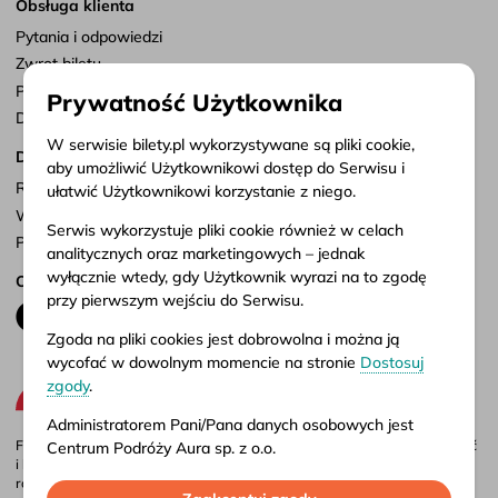
Obsługa klienta
Pytania i odpowiedzi
Zwrot biletu
Punkty sprzedaży
Prywatność Użytkownika
Dostosuj zgody
W serwisie bilety.pl wykorzystywane są pliki cookie,
Dokumenty
aby umożliwić Użytkownikowi dostęp do Serwisu i
Regulamin serwisu
ułatwić Użytkownikowi korzystanie z niego.
Warunki przewozu
Serwis wykorzystuje pliki cookie również w celach
Polityka prywatności
analitycznych oraz marketingowych – jednak
wyłącznie wtedy, gdy Użytkownik wyrazi na to zgodę
Obserwuj nas
przy pierwszym wejściu do Serwisu.
Zgoda na pliki cookies jest dobrowolna i można ją
wycofać w dowolnym momencie na stronie
Dostosuj
zgody
.
Administratorem Pani/Pana danych osobowych jest
Firma Aura jest administratorem portalu bilety.pl, gdzie możesz porównać
Centrum Podróży Aura sp. z o.o.
i kupić bilety autokarowe krajowe i międzynarodowe online. Bilety są
również dostępne w naszych biurach stacjonarnych – adresy i godziny
Więcej informacji o przetwarzaniu danych osobowych