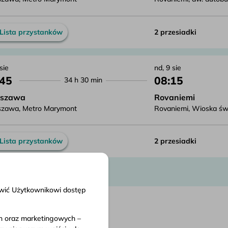
Lista przystanków
2 przesiadki
 sie
nd, 9 sie
:45
08:15
34 h 30 min
szawa
Rovaniemi
zawa, Metro Marymont
Rovaniemi, Wioska św. 
Lista przystanków
2 przesiadki
liwić Użytkownikowi dostęp
ch oraz marketingowych –
nty