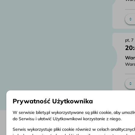
pt, 7
20
War
Wars
Prywatność Użytkownika
W serwisie bilety.pl wykorzystywane są pliki cookie, aby umoż
do Serwisu i ułatwić Użytkownikowi korzystanie z niego.
Serwis wykorzystuje pliki cookie również w celach analityczny
Informacje
Obsługa klienta
Dokume