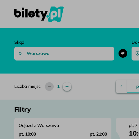
bilety.pl – Porównaj bilety autokarowe i znajdź najlepsze połąc
Przejdź do treści
Skąd
Do
Liczba miejsc
1
p
Filtry
Odjazd z Warszawa
pt, 7
10
pt, 10:00
pt, 21:00