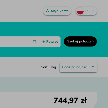
Menu główne
Moje konto
PL
Szukaj połączeń
Powrót
Sortuj wg
Godzina odjazdu
744,97 zł