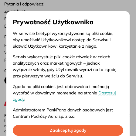
Pytania i odpowiedzi
Zwrot biletu
Punkty sprzedaży
Prywatność Użytkownika
Dostosuj zgody
W serwisie bilety.pl wykorzystywane są pliki cookie,
Dokumenty
aby umożliwić Użytkownikowi dostęp do Serwisu i
Regulamin serwisu
ułatwić Użytkownikowi korzystanie z niego.
Warunki przewozu
Serwis wykorzystuje pliki cookie również w celach
Polityka prywatności
analitycznych oraz marketingowych – jednak
wyłącznie wtedy, gdy Użytkownik wyrazi na to zgodę
Obserwuj nas
przy pierwszym wejściu do Serwisu.
Zgoda na pliki cookies jest dobrowolna i można ją
wycofać w dowolnym momencie na stronie
Dostosuj
zgody
.
Administratorem Pani/Pana danych osobowych jest
Firma Aura jest administratorem portalu bilety.pl, gdzie możesz porównać
Centrum Podróży Aura sp. z o.o.
i kupić bilety autokarowe krajowe i międzynarodowe online. Bilety są
również dostępne w naszych biurach stacjonarnych – adresy i godziny
Więcej informacji o przetwarzaniu danych osobowych
Zaakceptuj zgody
otwarcia znajdziesz w
punktach sprzedaży
.
oraz korzystaniu przez Serwis z plików cookies