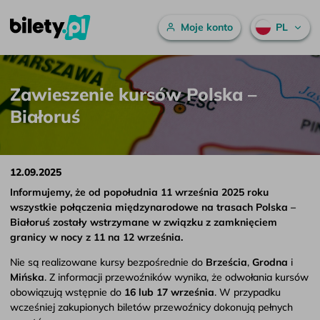
Menu główne
Moje konto
PL
Zawieszenie kursów Polska – Białoruś – bilety.pl
Przejdź do treści
Zawieszenie kursów Polska –
Białoruś
12.09.2025
Informujemy, że od popołudnia 11 września 2025 roku
wszystkie połączenia międzynarodowe na trasach Polska –
Białoruś zostały wstrzymane w związku z zamknięciem
granicy w nocy z 11 na 12 września.
Nie są realizowane kursy bezpośrednie do
Brześcia
,
Grodna
i
Mińska
. Z informacji przewoźników wynika, że odwołania kursów
obowiązują wstępnie do
16 lub 17 września
. W przypadku
wcześniej zakupionych biletów przewoźnicy dokonują pełnych