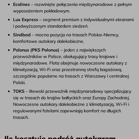
Ecolines
– rozwinięte połączenia międzynarodowe z pełnym
wyposażeniem pokładowym.
Lux Express
– segment premium z indywidualnymi ekranami
i podwyższonym standardem siedzeń.
Sindbad
– mocna pozycja na trasach Polska–Niemcy,
komfortowe autokary dalekobieżne.
Polonus (PKS Polonus)
– jeden z największych
przewoźników w Polsce, obsługujący trasy krajowe i
międzynarodowe. Flota obejmuje nowoczesne autokary z
klimatyzacją, Wi-Fi oraz przestronną strefą bagażową,
szczególnie popularne na trasach z Warszawy i centralnej
Polski.
TOKS
– litewski przewoźnik międzynarodowy specjalizujący
się w trasach do krajów bałtyckich oraz Europy Zachodniej.
Nowoczesne autokary dalekobieżne z klimatyzacją, Wi-Fi i
regulowanymi fotelami zapewniają komfort na długich
trasach.
Ile kosztuje podróż autokarem