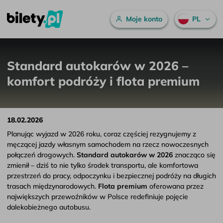
Menu główne
Moje konto
PL
Standard autokarów w 2026 – komfort podróży i flota premium
Przejdź do treści
Standard autokarów w 2026 –
komfort podróży i flota premium
18.02.2026
Planując wyjazd w 2026 roku, coraz częściej rezygnujemy z
męczącej jazdy własnym samochodem na rzecz nowoczesnych
połączeń drogowych.
Standard autokarów w 2026
znacząco się
zmienił – dziś to nie tylko środek transportu, ale komfortowa
przestrzeń do pracy, odpoczynku i bezpiecznej podróży na długich
trasach międzynarodowych.
Flota premium
oferowana przez
największych przewoźników w Polsce redefiniuje pojęcie
dalekobieżnego autobusu.