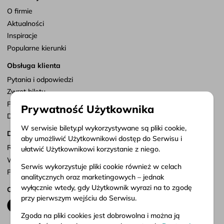
O firmie
Aktualności
Inspiracje
Popularne kierunki
Obsługa klienta
Pytania i odpowiedzi
Zwrot biletu
Punkty sprzedaży
Prywatność Użytkownika
Dostosuj zgody
W serwisie bilety.pl wykorzystywane są pliki cookie,
Dokumenty
aby umożliwić Użytkownikowi dostęp do Serwisu i
Regulamin serwisu
ułatwić Użytkownikowi korzystanie z niego.
Warunki przewozu
Serwis wykorzystuje pliki cookie również w celach
Polityka prywatności
analitycznych oraz marketingowych – jednak
wyłącznie wtedy, gdy Użytkownik wyrazi na to zgodę
Obserwuj nas
przy pierwszym wejściu do Serwisu.
Zgoda na pliki cookies jest dobrowolna i można ją