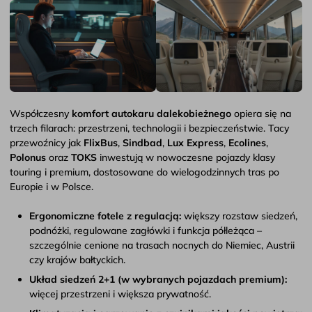
Współczesny
komfort autokaru dalekobieżnego
opiera się na
trzech filarach: przestrzeni, technologii i bezpieczeństwie. Tacy
przewoźnicy jak
FlixBus
,
Sindbad
,
Lux Express
,
Ecolines
,
Polonus
oraz
TOKS
inwestują w nowoczesne pojazdy klasy
touring i premium, dostosowane do wielogodzinnych tras po
Europie i w Polsce.
Ergonomiczne fotele z regulacją:
większy rozstaw siedzeń,
podnóżki, regulowane zagłówki i funkcja półleżąca –
szczególnie cenione na trasach nocnych do Niemiec, Austrii
czy krajów bałtyckich.
Układ siedzeń 2+1 (w wybranych pojazdach premium):
więcej przestrzeni i większa prywatność.