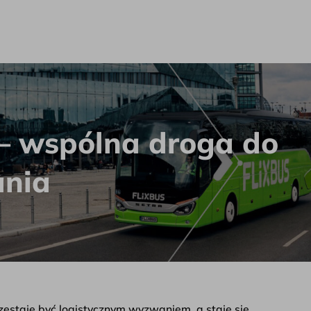
 bilety.pl
l – wspólna droga do
ania
estaje być logistycznym wyzwaniem, a staje się