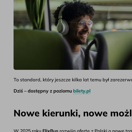
To standard, który jeszcze kilka lat temu był zarezerwo
Dziś – dostępny z poziomu
bilety.pl
Nowe kierunki, nowe możl
W 2025 roku
FlixBus
rozwija ofertę z Polski o nowe tr