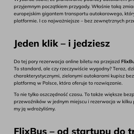
przyjemnym początkiem przygody. Właśnie taką zmia
europejskim gigantem transportu autokarowego, który
platformie. I co najważniejsze – bez zewnętrznych pr
Jeden klik – i jedziesz
Do tej pory rezerwacja online biletu na przejazd
FlixB
To standard, ale czy rzeczywiście wygodny? Teraz, dzi
charakterystycznymi, zielonymi autokarami kupisz be
platformą w Polsce, która oferuje to rozwiązanie.
To nie tylko oszczędność czasu. To także większe be
przewoźników w jednym miejscu i rezerwacja w kilku 
my ją wdrożyliśmy.
FlixBus – od startupu do