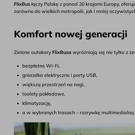
FlixBus
łączy Polskę z ponad 20 krajami Europy, oferu
zarówno do wielkich metropolii, jak i mniej oczywisty
Komfort nowej generacji
Zielone autokary
FlixBusa
wyróżniają się nie tylko z 
bezpłatne Wi-Fi,
gniazdka elektryczne i porty USB,
większą przestrzeń na nogi,
toalety pokładowe,
klimatyzację,
a w wybranych trasach – rozrywkę multimedialną.