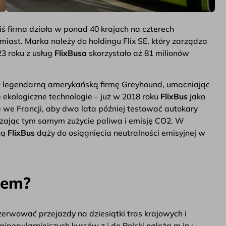
iś firma działa w ponad 40 krajach na czterech
miast. Marka należy do holdingu Flix SE, który zarządza
23 roku z usług
FlixBusa
skorzystało aż 81 milionów
ł legendarną amerykańską firmę Greyhound, umacniając
 ekologiczne technologie – już w 2018 roku
FlixBus
jako
 we Francji, aby dwa lata później testować autokary
szając tym samym zużycie paliwa i emisję CO2. W
ną
FlixBus
dąży do osiągnięcia neutralności emisyjnej w
sem?
zerwować przejazdy na dziesiątki tras krajowych i
popularniejszych kursów z i do Polski należą m.in.: