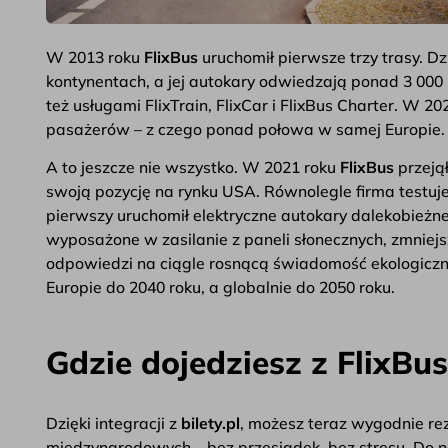
W 2013 roku
FlixBus
uruchomił pierwsze trzy trasy. Dz
kontynentach, a jej autokary odwiedzają ponad 3 000 
też usługami FlixTrain, FlixCar i FlixBus Charter. W 20
pasażerów – z czego ponad połowa w samej Europie.
A to jeszcze nie wszystko. W 2021 roku
FlixBus
przeją
swoją pozycję na rynku USA. Równolegle firma testuje
pierwszy uruchomił elektryczne autokary dalekobieżne
wyposażone w zasilanie z paneli słonecznych, zmniej
odpowiedzi na ciągle rosnącą świadomość ekologicz
Europie do 2040 roku, a globalnie do 2050 roku.
Gdzie dojedziesz z FlixBu
Dzięki integracji z
bilety.pl
, możesz teraz wygodnie re
międzynarodowych – bez przesiadek, bez stresu. Do naj