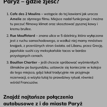
Paryż – gdzie zjeść?
Cafe des 2 Moulins –
wstąpcie do tej kawiarni jak urocza
Amelie
ze słynnego filmu. Miejsce nadal funkcjonuje i można
tu poczuć filmowy klimat oraz skosztować pysznej kawy i
kremu brullee.
Rue Mouffetard
– znana ulica w 5 dzielnicy, która wyłączona
jest z ruchu samochodowego, a wzdłuż niej mamy mnóstwo
knajpek, z przeróżnych stron świata. od Libanu, przez Grecję,
japońskie sushi czy meksykańskie tacos w bardzo
przystępnych cenach.
Bouillon Chartier
– jeśli chcecie spróbować wyśmienitych
ślimaków po burgundzku, ustawcie się koniecznie w kolejce
do tego miejsca, gdyż lokal tradycyjnie nie przyjmuje
rezerwacji, a wizyta tutaj to prawdziwy rytuał, również
wśród Francuzów.
Znajdź najtańsze połączenia
autobusowe z i do miasta Paryż