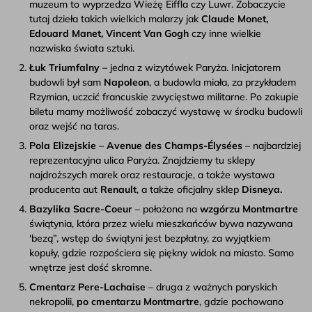
muzeum to wyprzedza Wieżę Eiffla czy Luwr. Zobaczycie
tutaj dzieła takich wielkich malarzy jak
Claude Monet,
Edouard Manet, Vincent Van Gogh
czy inne wielkie
nazwiska świata sztuki.
Łuk Triumfalny –
jedna z wizytówek Paryża. Inicjatorem
budowli był sam
Napoleon
, a budowla miała, za przykładem
Rzymian, uczcić francuskie zwycięstwa militarne. Po zakupie
biletu mamy możliwość zobaczyć wystawę w środku budowli
oraz wejść na taras.
Pola Elizejskie
–
Avenue des Champs-Élysées
– najbardziej
reprezentacyjna ulica Paryża. Znajdziemy tu sklepy
najdroższych marek oraz restauracje, a także wystawa
producenta aut
Renault
, a także oficjalny sklep
Disneya.
Bazylika Sacre-Coeur
– położona na
wzgórzu Montmartre
świątynia, która przez wielu mieszkańców bywa nazywana
'bezą”, wstęp do świątyni jest bezpłatny, za wyjątkiem
kopuły, gdzie rozpościera się piękny widok na miasto. Samo
wnętrze jest dość skromne.
Cmentarz Pere-Lachaise
– druga z ważnych paryskich
nekropolii,
po cmentarzu Montmartre
, gdzie pochowano