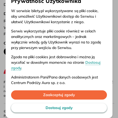
Prywatność Użytkownika
Dostosuj zgody
W serwisie bilety.pl wykorzystywane są pliki cookie,
Dokumenty
aby umożliwić Użytkownikowi dostęp do Serwisu i
Regulamin serwisu
ułatwić Użytkownikowi korzystanie z niego.
Warunki przewozu
Serwis wykorzystuje pliki cookie również w celach
Polityka prywatności
analitycznych oraz marketingowych – jednak
wyłącznie wtedy, gdy Użytkownik wyrazi na to zgodę
Obserwuj nas
przy pierwszym wejściu do Serwisu.
Zgoda na pliki cookies jest dobrowolna i można ją
wycofać w dowolnym momencie na stronie
Dostosuj
zgody
.
Administratorem Pani/Pana danych osobowych jest
Firma Aura jest administratorem portalu bilety.pl, gdzie możesz porównać
Centrum Podróży Aura sp. z o.o.
i kupić bilety autokarowe krajowe i międzynarodowe online. Bilety są
również dostępne w naszych biurach stacjonarnych – adresy i godziny
Więcej informacji o przetwarzaniu danych osobowych
Zaakceptuj zgody
otwarcia znajdziesz w
punktach sprzedaży
.
oraz korzystaniu przez Serwis z plików cookies
znajduje się w naszej
Polityce prywatności
.
Dostosuj zgody
© 2026 CP Aura Sp. z o.o.
Projekt:
Webidea
. Wykonanie:
Bulletcode
.