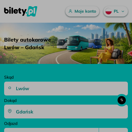
Menu główne
Moje konto
PL
Bilety autokarowe Lwów – Gdańsk – bilety.pl
Przejdź do treści
Bilety autokarowe
Lwów – Gdańsk
Skąd
Dokąd
Odjazd