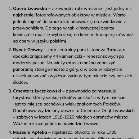
Opera Lwowska –
z zewnątrz robi wrażenie i jest jednym z
najchętniej fotografowanych obiektów w mieście. Warto
jednak zajrzeć do środka lub umówić się na zwiedzanie z
przewodnikiem. Do tego w tak klimatycznej operze
koniecznie musicie wybrać się na koncert lub operę (również
są opery w języku polskim).
Rynek Główny –
jego centralny punkt stanowi
Ratusz,
a
dookoła znajdziemy 44 kamieniczki – renesansowych po
modernistyczne. Na wieży ratusza można zobaczyć
panoramę starego miasta z góry, a w dole w labiryncie
uliczek poszukać zwykłego życia w tym mieście czy polskich
śladów.
Cmentarz Łyczakowski –
z pewnością zainteresuje
turystów, którzy szukają śladów polskości w tym mieście.
Jest to miejsce pochówku wielu znakomitych Polaków.
Dodatkowo wydzielony obszar to Cmentarz Orląt Lwowskich
– zabitych w latach 1918-1920 młodych obrońców miasta.
Ważne miejsce podczas odwiedzin Lwowa.
Muzeum Apteka –
najstarsza, otwarta w roku 1735,
dotychczas działająca apteka we Lwowie. Kilka pomieszczeń,